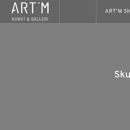
ART’M S
Sku