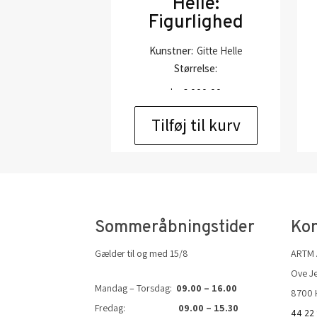
Helle:
Figurlighed
Kunstner:
Gitte Helle
Størrelse:
kr.
6.000,00
Tilføj til kurv
Sommeråbningstider
Kon
Gælder til og med 15/8
ARTM
Ove Je
Mandag – Torsdag:
09.00 – 16.00
8700 
Fredag:
09.00 – 15.30
44 22