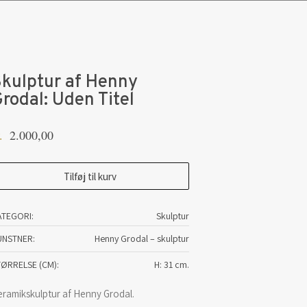
kulptur af Henny
rodal: Uden Titel
2.000,00
.
ulptur
Tilføj til kurv
enny
ATEGORI:
Skulptur
odal:
UNSTNER
Henny Grodal – skulptur
den
tel
TØRRELSE (CM)
H: 31 cm.
tal
eramikskulptur af Henny Grodal.