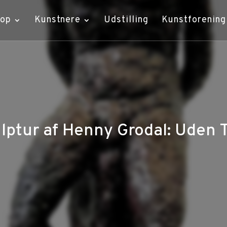
hop
Kunstnere
Udstilling
Kunstforening
lptur af Henny Grodal: Uden T