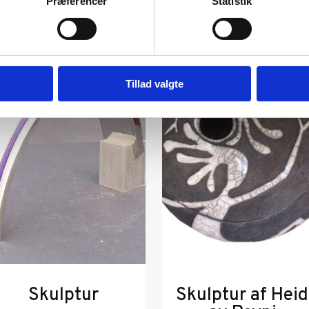
Præferencer
Statistik
SOLGT
Tillad valgte
Skulptur
Skulptur af Heid