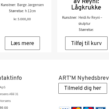
av Reyni:
Kunstner:
Børge Jørgensen
Lågkrukke
Størrelse:
h 12cm
Kunstner:
Heidi Av Reyni –
kr.
5.000,00
skulptur
Størrelse:
kr.
1.800,00
Læs mere
Tilføj til kurv
taktinfo
ART’M Nyhedsbre
 ApS
Tilmeld dig her
nsens Allé 31
Horsens
 95 00