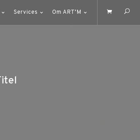
Services
Om ART’M
itel