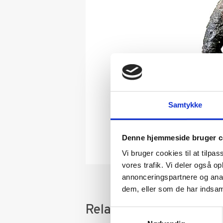
Samtykke
Denne hjemmeside bruger c
Vi bruger cookies til at tilpas
vores trafik. Vi deler også 
annonceringspartnere og anal
dem, eller som de har indsaml
Relaterede varer
Samtykkevalg