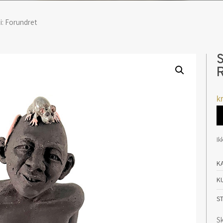
ni: Forundret
S
R
kr
Ik
K
K
S
Sk