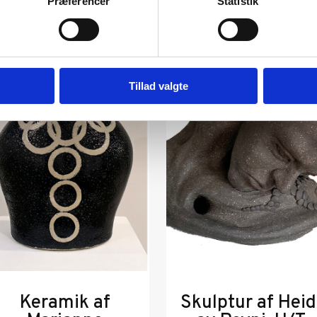
Præferencer
Statistik
Tillad valgte
Keramik af
Skulptur af Heid