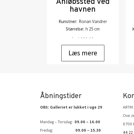
Anløbssted ved
havnen
Kunstner:
Ronan Vandrer
Størrelse:
h 25 cm
kr.
4.000,00
Læs mere
Åbningstider
Kon
OBS: Galleriet er lukket i uge 29
ARTM
Ove Je
Mandag – Torsdag:
09.00 – 16.00
8700 
Fredag:
09.00 – 15.30
44 22