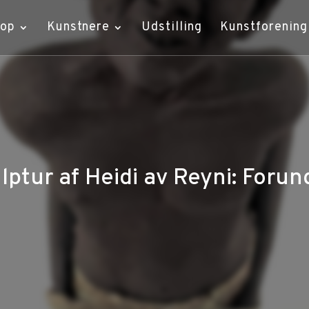
hop
Kunstnere
Udstilling
Kunstforening
lptur af Heidi av Reyni: Forun