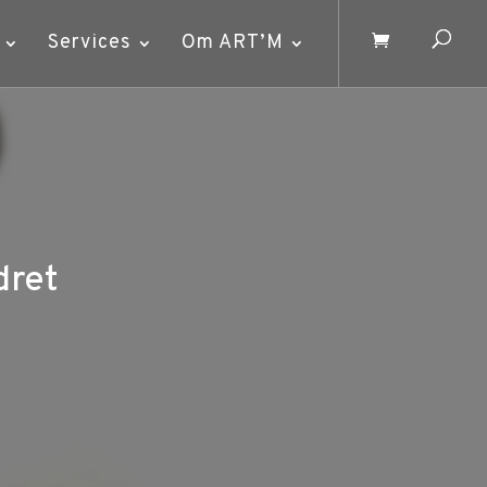
Services
Om ART’M
dret