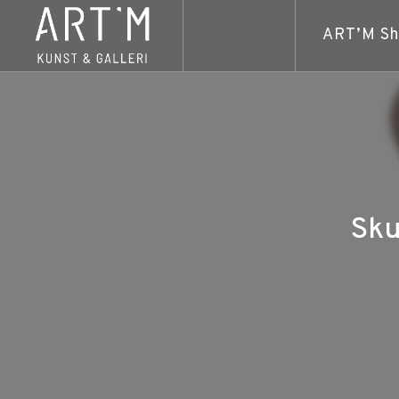
ART’M S
Sku