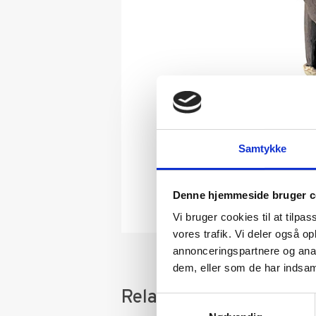
Samtykke
Denne hjemmeside bruger c
Vi bruger cookies til at tilpas
vores trafik. Vi deler også 
annonceringspartnere og anal
dem, eller som de har indsaml
Relaterede varer
Samtykkevalg