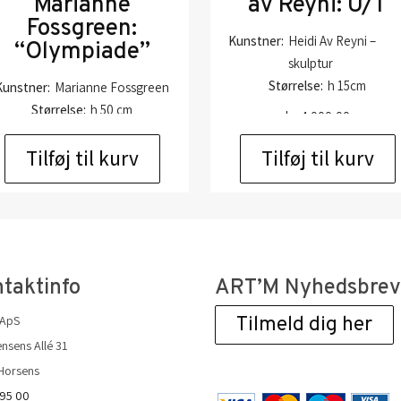
Marianne
av Reyni: U/T
Fossgreen:
Kunstner:
Heidi Av Reyni –
“Olympiade”
skulptur
Størrelse:
h 15cm
Kunstner:
Marianne Fossgreen
Størrelse:
h 50 cm
kr.
4.000,00
kr.
6.500,00
Tilføj til kurv
Tilføj til kurv
taktinfo
ART’M Nyhedsbre
 ApS
Tilmeld dig her
nsens Allé 31
Horsens
 95 00