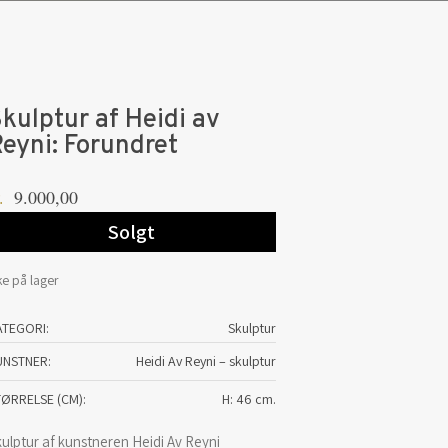
kulptur af Heidi av
eyni: Forundret
9.000,00
.
Solgt
ke på lager
ATEGORI:
Skulptur
UNSTNER
Heidi Av Reyni – skulptur
TØRRELSE (CM)
H: 46 cm.
ulptur af kunstneren Heidi Av Reyni