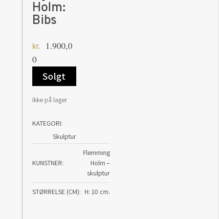
Holm:
Bibs
1.900,0
kr.
0
Solgt
Ikke på lager
KATEGORI:
Skulptur
Flemming
KUNSTNER
Holm –
skulptur
STØRRELSE (CM)
H: 10 cm.