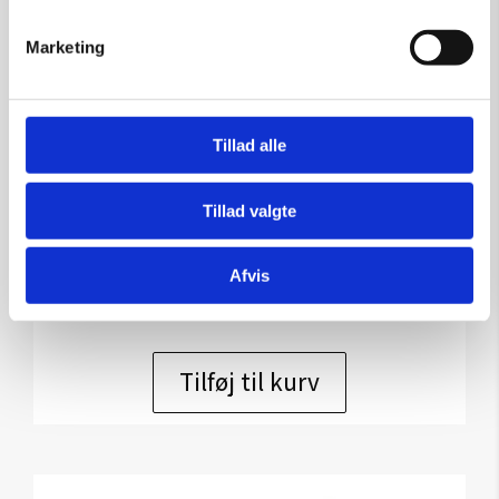
Marketing
Tillad alle
Skulptur af Lone Osmann:
U/T
Tillad valgte
Kunstner:
Lone Osmann
Størrelse:
h 10 cm
Afvis
kr.
4.800,00
Tilføj til kurv