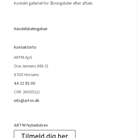
Kontakt galleriet for åbningstider efter aftale.
Handelsbetingelser
Kontaktinfo
ARTM ApS
Ove Jensens Allé 31
8700 Horsens
44 22 95 00
CVR: 36055111
info@art-m.dk
ART’M Nyhedsbrev
Tilmeld dig her