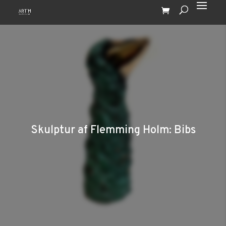
Skulptur af Flemming Holm: Bibs