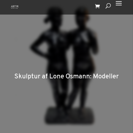
Skulptur af Lone Osmann: Modeller