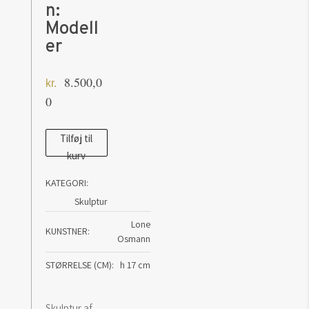
n:
Modell
er
8.500,0
kr.
0
Skulptur
Tilføj til
kurv
af
Lone
KATEGORI:
Osmann:
Skulptur
Modeller
Lone
antal
KUNSTNER
Osmann
STØRRELSE (CM)
h 17 cm
Skulptur af