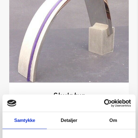
Skulptur
Kunstner:
Børge Jørgensen
Størrelse:
h 12cm
Samtykke
Detaljer
Om
kr.
5.000,00