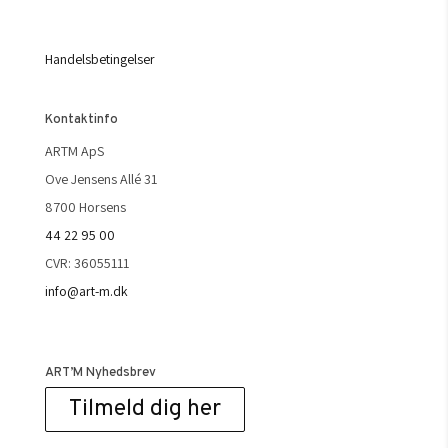
Handelsbetingelser
Kontaktinfo
ARTM ApS
Ove Jensens Allé 31
8700 Horsens
44 22 95 00
CVR: 36055111
info@art-m.dk
ART’M Nyhedsbrev
Tilmeld dig her