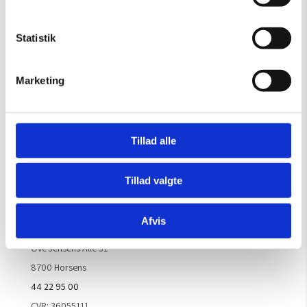
OBS: Galleriet er lukket i uge 29
Mandag – Torsdag:
09.00 – 16.00
Statistik
Fredag:
09.00 – 15.30
Lørdag, søndag & helligdage:
Lukket
Marketing
Kontakt galleriet for åbningstider efter aftale.
Tillad alle
Handelsbetingelser
Tillad valgte
Kontaktinfo
Afvis
ARTM ApS
Ove Jensens Allé 31
8700 Horsens
44 22 95 00
CVR: 36055111