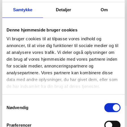
Samtykke
Detaljer
Om
Denne hjemmeside bruger cookies
Skulptur af Lone Osmann: Modeller
Vi bruger cookies til at tilpasse vores indhold og
Kunstner:
Lone Osmann
annoncer, til at vise dig funktioner til sociale medier og til
Størrelse:
h 17 cm
at analysere vores trafik. Vi deler også oplysninger om
kr.
8.500,00
din brug af vores hjemmeside med vores partnere inden
for sociale medier, annonceringspartnere og
analysepartnere. Vores partnere kan kombinere disse
data med andre oplysninger, du har givet dem, eller som
de har indsamlet fra din brug af deres tjenester.
Tilføj til kurv
Samtykkevalg
Nødvendig
Åbningstider
Præferencer