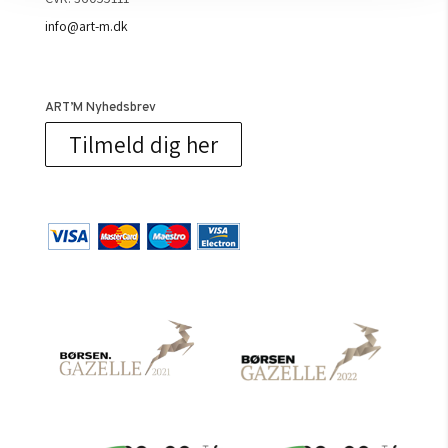
info@art-m.dk
ART’M Nyhedsbrev
Tilmeld dig her