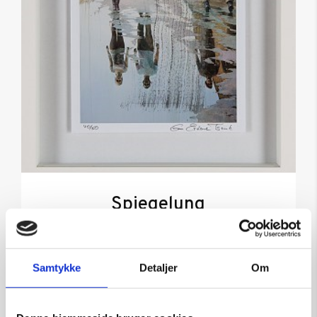
Spiegelung
Kunstner:
Gan-Erdene Tsend bemalet grafik
Størrelse:
30×30
Samtykke
Detaljer
Om
kr.
2.650,00