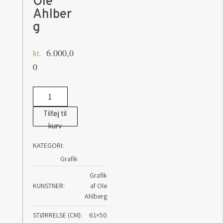
Ole
Ahlber
g
6.000,0
kr.
0
Sightseeing
V
Tilføj til
-
kurv
Ole
KATEGORI:
Ahlberg
Grafik
antal
Grafik
KUNSTNER
af Ole
Ahlberg
STØRRELSE (CM)
61×50