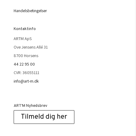
Handelsbetingelser
Kontaktinfo
ARTM ApS
Ove Jensens Allé 31
8700 Horsens
44 22 95 00
CVR: 36055111
info@art-m.dk
ART’M Nyhedsbrev
Tilmeld dig her