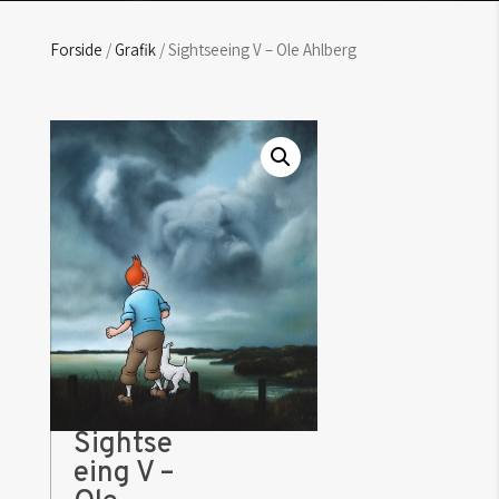
Forside
/
Grafik
/ Sightseeing V – Ole Ahlberg
Sightse
eing V –