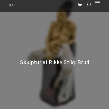
Skulptur af Rikke Stiig: Brud