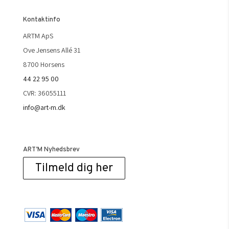
Kontaktinfo
ARTM ApS
Ove Jensens Allé 31
8700 Horsens
44 22 95 00
CVR: 36055111
info@art-m.dk
ART’M Nyhedsbrev
Tilmeld dig her