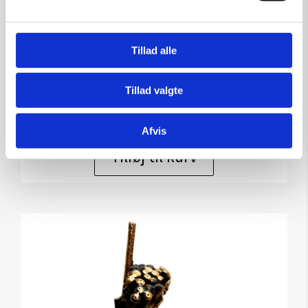
Skulptur af Heidi av Reyni:
Hængt ud
Tillad alle
Kunstner:
Heidi Av Reyni – skulptur
Størrelse:
h 20cm
Tillad valgte
kr.
3.900,00
Afvis
Tilføj til kurv