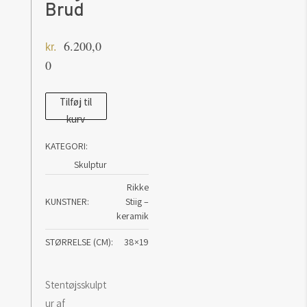
Brud
6.200,0
kr.
0
Skulptur
Tilføj til
kurv
af
Rikke
KATEGORI:
Stiig:
Skulptur
Brud
Rikke
antal
KUNSTNER
Stiig –
keramik
STØRRELSE (CM)
38×19
Stentøjsskulpt
ur af