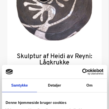
Skulptur af Heidi av Reyni:
Lågkrukke
Kunstner:
Heidi Av Reyni – skulptur
Størrelse:
Samtykke
Detaljer
Om
kr.
1.800,00
Denne hjemmeside bruger cookies
Tilføj til kurv