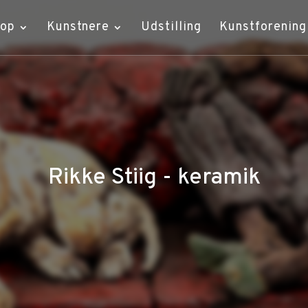
hop
Kunstnere
Udstilling
Kunstforening
Rikke Stiig - keramik