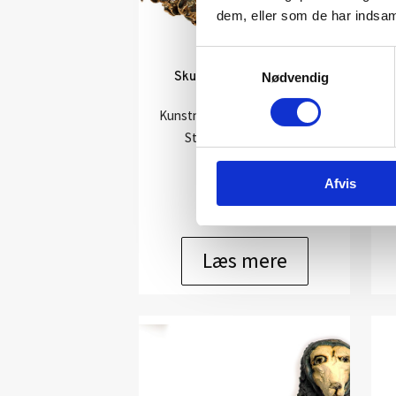
dem, eller som de har indsaml
Samtykkevalg
Skulptur af Rikke Stiig:
S
Nødvendig
Havblå
Kunstner:
Rikke Stiig – keramik
Størrelse:
D: 31 , H: 11
kr.
3.600,00
Afvis
Læs mere