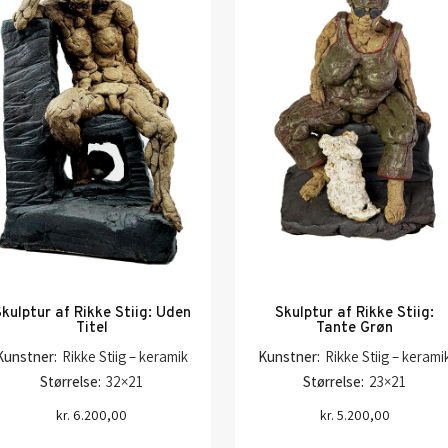
kulptur af Rikke Stiig: Uden
Skulptur af Rikke Stiig:
Titel
Tante Grøn
Kunstner:
Rikke Stiig – keramik
Kunstner:
Rikke Stiig – kerami
Størrelse:
32×21
Størrelse:
23×21
kr.
6.200,00
kr.
5.200,00