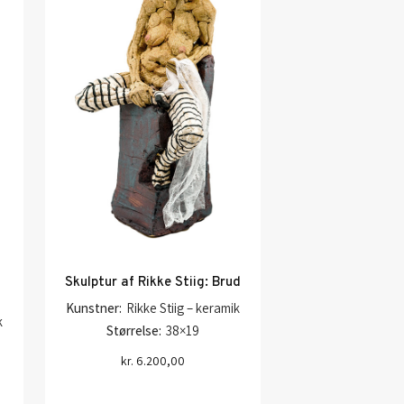
Skulptur af Rikke Stiig: Brud
Kunstner:
Rikke Stiig – keramik
k
Størrelse:
38×19
kr.
6.200,00