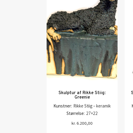
Skulptur af Rikke Stiig:
S
Greenie
Kunstner:
Rikke Stiig – keramik
Størrelse:
27×22
kr.
6.200,00