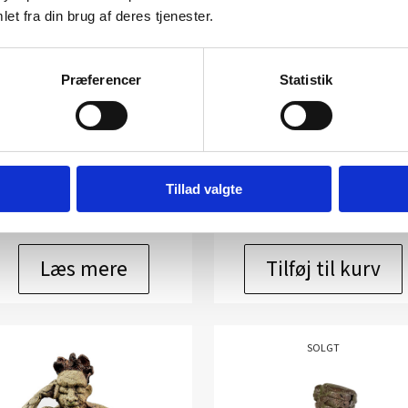
et fra din brug af deres tjenester.
kulptur af Rikke Stiig: Uden
Skulptur af Rikke Stiig:
Præferencer
Statistik
Titel
Vinterbader
Kunstner:
Rikke Stiig – keramik
Kunstner:
Rikke Stiig – kerami
Størrelse:
33×20
Størrelse:
35×16
kr.
9.500,00
kr.
6.200,00
Tillad valgte
Læs mere
Tilføj til kurv
SOLGT