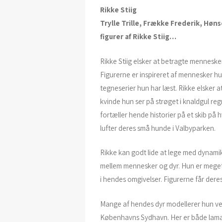
Rikke Stiig
Trylle Trille, Frække Frederik, Hø
figurer af Rikke Stiig…
Rikke Stiig elsker at betragte menneske
Figurerne er inspireret af mennesker hun 
tegneserier hun har læst. Rikke elsker a
kvinde hun ser på strøget i knaldgul r
fortæller hende historier på et skib på 
lufter deres små hunde i Valbyparken.
Rikke kan godt lide at lege med dynami
mellem mennesker og dyr. Hun er meget
i hendes omgivelser. Figurerne får deres
Mange af hendes dyr modellerer hun v
Københavns Sydhavn. Her er både lamae