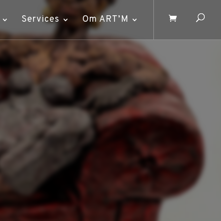
Services
Om ART’M