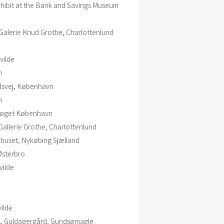
bit at the Bank and Savings Museum
Galerie Knud Grothe, Charlottenlund
vilde
n
dsvej, København
n
trøget København
Gallerie Grothe, Charlottenlund
uset, Nykøbing Sjælland
sterbro
vilde
ilde
, Guldagergård, Gundsømagle