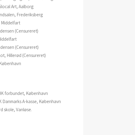
ocal Art, Aalborg
ndsalen, Frederiksberg
Middelfart
Odensen (Censureret)
ddelfart
Odensen (Censureret)
t, Hillerød (Censureret)
, København
 HK forbundet, København
HK Danmarks A-kasse, København
d skole, Vanløse.