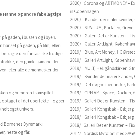
2020/ Corona og ARTMONEY – Exhi
in Copenhagen
nse Hanne og andre fabelagtige
2020/ Kvinder der maler kvinder, 
2020/ SPATIUM, Portalen, Greve
2020/ Galleri Det er Kunsten – Tis
r på gaden, i bussen og i byen.
2020/ Galleri ArtLight, Københav
har set på gaden, på film, eller i
2019/ Blue, Art Money, HC Ørste
t betragte den fantastiske frodige
2019/ Galleri ArtLight, Københav
egnfrakke, den gamle sømand der
2019/ MULT, Helligåndskirken. S
hvem eller alle de mennesker der
2019/ Kvinder der maler kvinder, 
2019/ Det nøgne menneske, Parkh
kken og humoren i samspillet
2019/ CPH ART Space, Docken, Ø
 optaget af det uperfekte – og ser
2019/ Galleri Det er Kunsten – Tis
 helt eget univers.
2019/ Galleri Kongsbak – Esbjerg
2018/ Galleri Kongsbak – Esbjerg
ed Børnenes Dyremark i
2018/ Galleri Det er Kunsten – Tisv
r, heste og får.
2017/ Nordisk Mytologi med SAGA