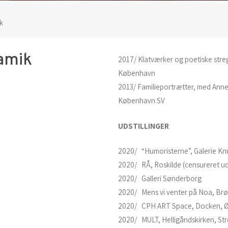
k
ramik
2017/ Klatværker og poetiske streg
København
2013/ Familieportrætter, med Anne
København SV
UDSTILLINGER
2020/ “Humoristerne”, Galerie Kn
2020/ RÅ, Roskilde (censureret uds
2020/ Galleri Sønderborg
2020/ Mens vi venter på Noa, Brø
2020/ CPH ART Space, Docken, Ø
2020/ MULT, Helligåndskirken, S