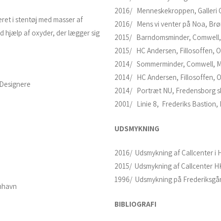
2016/ Menneskekroppen, Galleri Gl
eret i stentøj med masser af
2016/ Mens vi venter på Noa, Brø
d hjælp af oxyder, der lægger sig
2015/ Barndomsminder, Comwell, 
2015/ HC Andersen, Fillosoffen, 
2014/ Sommerminder, Comwell, Mi
2014/ HC Andersen, Fillosoffen, 
Designere
2014/ Portræt NU, Fredensborg slo
2001/ Linie 8, Frederiks Bastion
UDSMYKNING
2016/ Udsmykning af Callcenter i
2015/ Udsmykning af Callcenter 
1996/ Udsmykning på Frederiksgår
nhavn
BIBLIOGRAFI