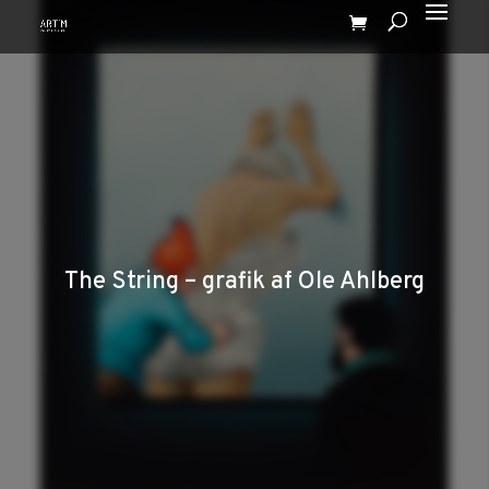
The String – grafik af Ole Ahlberg