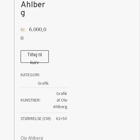
Ahlber
g
6.000,0
kr.
0
The
Tilføj til
kurv
String
-
KATEGORI:
grafik
Grafik
af
Grafik
Ole
KUNSTNER
af Ole
Ahlberg
Ahlberg
antal
STØRRELSE (CM)
61×50
Ole Ahlberg