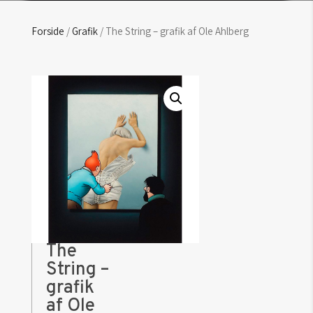
Forside
/
Grafik
/ The String – grafik af Ole Ahlberg
The
String –
grafik
af Ole