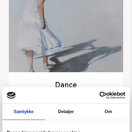
Dance
Kunstner:
Gan-Erdene Tsend bemalet grafik
Størrelse:
40×30
Samtykke
Detaljer
Om
kr.
2.950,00