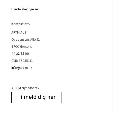
Handelsbetingelser
Kontaktinfo
ARTM ApS
Ove Jensens Allé 31
8700 Horsens
44 22 95 00
CVR: 36055111
info@art-m.dk
ART’M Nyhedsbrev
Tilmeld dig her