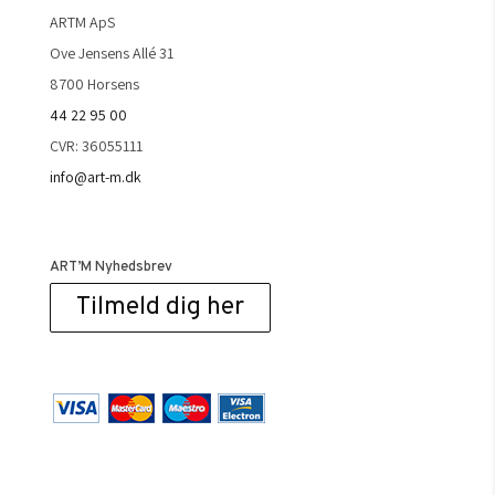
ARTM ApS
Ove Jensens Allé 31
8700 Horsens
44 22 95 00
CVR: 36055111
info@art-m.dk
ART’M Nyhedsbrev
Tilmeld dig her