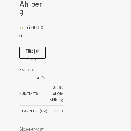
Ahlber
g
6.000,0
kr.
0
Distraction
Tilføj til
kurv
ll
-
KATEGORI:
grafik
Grafik
af
Grafik
Ole
KUNSTNER
af Ole
Ahlberg
Ahlberg
antal
STØRRELSE (CM)
61×50
Giclée-tryk af