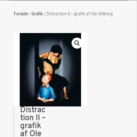
Forside
/
Grafik
/ Distraction ll – grafik af Ole Ahlberg
Distrac
tion ll –
grafik
af Ole