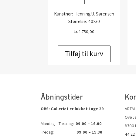
1
Kunstner:
Henning U. Sørensen
Størrelse:
40×30
kr.
1.750,00
Tilføj til kurv
Åbningstider
Kon
OBS: Galleriet er lukket i uge 29
ARTM
Ove Je
Mandag – Torsdag:
09.00 – 16.00
8700 
Fredag:
09.00 – 15.30
44 22