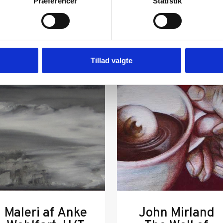
Præferencer
Statistik
Tillad valgte
Maleri af Anke
John Mirland