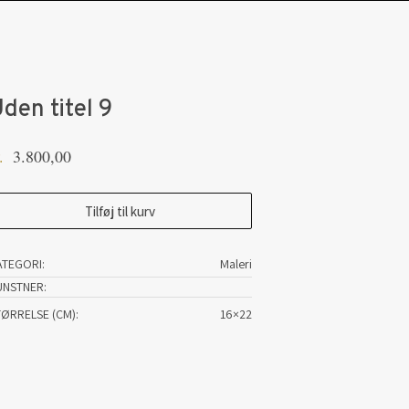
den titel 9
3.800,00
.
den
Tilføj til kurv
tel
ATEGORI:
Maleri
tal
UNSTNER
TØRRELSE (CM)
16×22