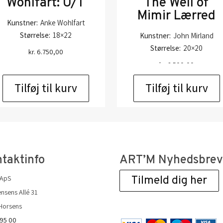
Wohlfart: U/T
The Well of
Mimir Lærred
Kunstner:
Anke Wohlfart
Størrelse:
18×22
Kunstner:
John Mirland
Størrelse:
20×20
kr.
6.750,00
kr.
2.500,00
Tilføj til kurv
Tilføj til kurv
taktinfo
ART’M Nyhedsbre
 ApS
Tilmeld dig her
nsens Allé 31
Horsens
 95 00