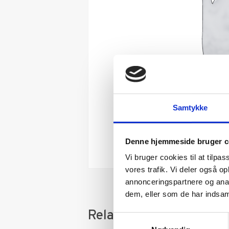
Samtykke
Denne hjemmeside bruger c
Vi bruger cookies til at tilpas
vores trafik. Vi deler også 
annonceringspartnere og anal
dem, eller som de har indsaml
Relaterede varer
Samtykkevalg