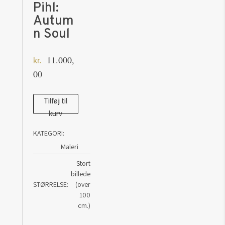
Pihl:
Autum
n Soul
11.000,
kr.
00
Maleri
Tilføj til
kurv
af
kunstner
KATEGORI:
Kim
Maleri
Pihl:
Stort
Autumn
billede
Soul
STØRRELSE
(over
antal
100
cm.)