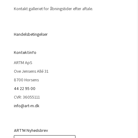
Kontakt galleriet for åbningstider efter aftale.
Handelsbetingelser
Kontaktinfo
ARTM ApS
Ove Jensens Allé 31
8700 Horsens
44 22 95 00
CVR: 36055111
info@art-m.dk
ART’M Nyhedsbrev