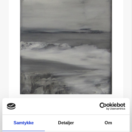
Maleri af Anke Wohlfart: U/T
Kunstner:
Anke Wohlfart
Samtykke
Detaljer
Om
Størrelse:
18×22