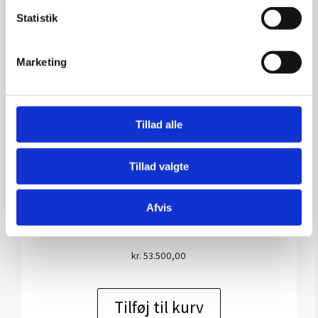
Statistik
Marketing
Tillad alle
Maleri af Anke Wohlfart: So
Tillad valgte
What
Afvis
Kunstner:
Anke Wohlfart
Størrelse:
140×120
kr.
53.500,00
Tilføj til kurv