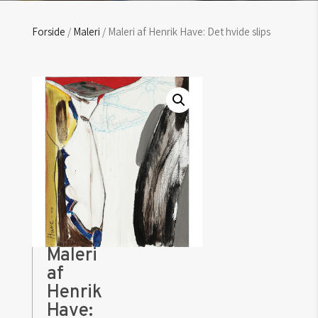
Forside
/
Maleri
/ Maleri af Henrik Have: Det hvide slips
Maleri
af
Henrik
Have: