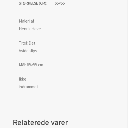
STØRRELSE (CM)
65×55
Maleri af
Henrik Have.
Titel: Det
hvide slips
Mål: 65×55 cm.
Ikke
indrammet.
Relaterede varer