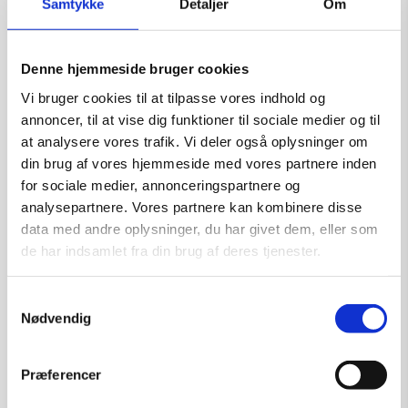
Samtykke
Detaljer
Om
Kunstner:
Henning U. Sørensen
Størrelse:
40×30
Denne hjemmeside bruger cookies
kr.
1.750,00
Vi bruger cookies til at tilpasse vores indhold og
annoncer, til at vise dig funktioner til sociale medier og til
at analysere vores trafik. Vi deler også oplysninger om
din brug af vores hjemmeside med vores partnere inden
Tilføj til kurv
for sociale medier, annonceringspartnere og
analysepartnere. Vores partnere kan kombinere disse
data med andre oplysninger, du har givet dem, eller som
de har indsamlet fra din brug af deres tjenester.
Samtykkevalg
Nødvendig
Præferencer