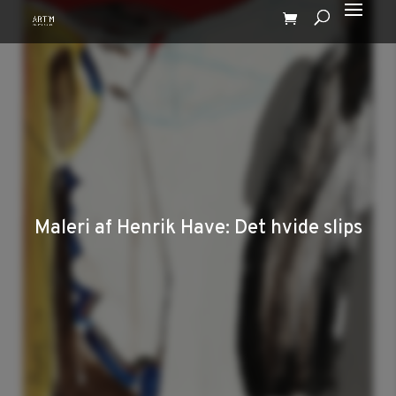
Maleri af Henrik Have: Det hvide slips