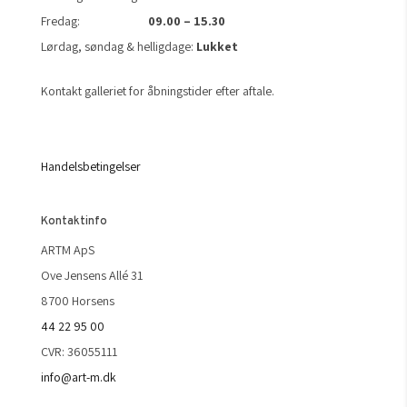
Fredag:
09.00 – 15.30
Lørdag, søndag & helligdage:
Lukket
Kontakt galleriet for åbningstider efter aftale.
Handelsbetingelser
Kontaktinfo
ARTM ApS
Ove Jensens Allé 31
8700 Horsens
44 22 95 00
CVR: 36055111
info@art-m.dk