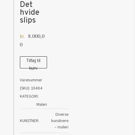
Det
hvide
slips
8.000,0
kr.
0
Maleri
Tilføj til
kurv
af
Henrik
Varenummer
Have:
(SKU):
10484
Det
KATEGORI:
hvide
Maleri
slips
Diverse
antal
KUNSTNER
kunstnere
– maleri