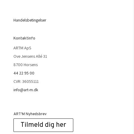
Handelsbetingelser
Kontaktinfo
ARTM ApS
Ove Jensens Allé 31
8700 Horsens
44 22 95 00
CVR: 36055111
info@art-m.dk
ART’M Nyhedsbrev
Tilmeld dig her