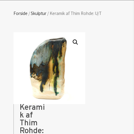
Forside
/
Skulptur
/ Keramik af Thim Rohde: U/T
Kerami
k af
Thim
Rohde: