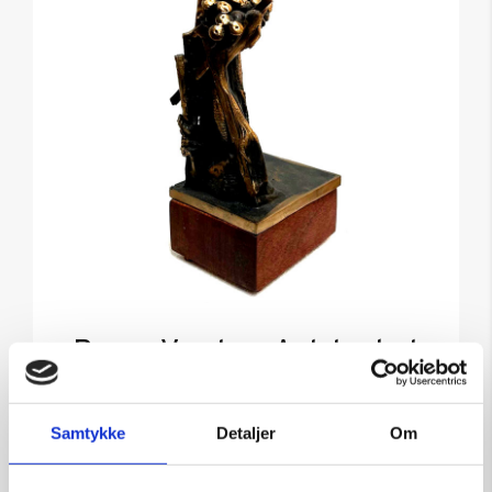
Ronan Vandrer: Anløbssted
ved havnen
Kunstner:
Ronan Vandrer
Samtykke
Detaljer
Om
Størrelse:
h 25 cm
kr.
4.000,00