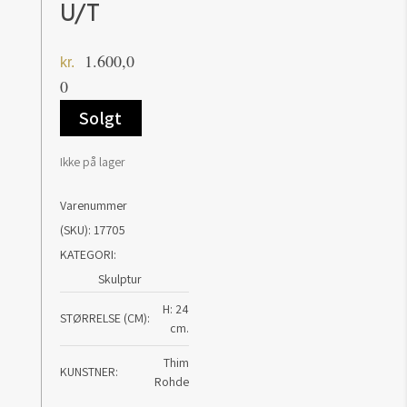
U/T
1.600,0
kr.
0
Solgt
Ikke på lager
Varenummer
(SKU):
17705
KATEGORI:
Skulptur
H: 24
STØRRELSE (CM)
cm.
Thim
KUNSTNER
Rohde