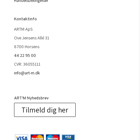
Handelsbetingelser
Kontaktinfo
ARTM ApS
Ove Jensens Allé 31
8700 Horsens
44 22 95 00
CVR: 36055111
info@art-m.dk
ART’M Nyhedsbrev
Tilmeld dig her