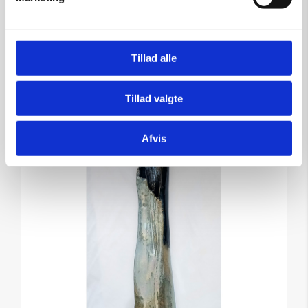
kr.
1.800,00
Tillad alle
Tilføj til kurv
Tillad valgte
Afvis