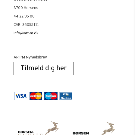
8700 Horsens
44 22 95 00
CVR: 36055111
info@art-m.dk
ART’M Nyhedsbrev
Tilmeld dig her