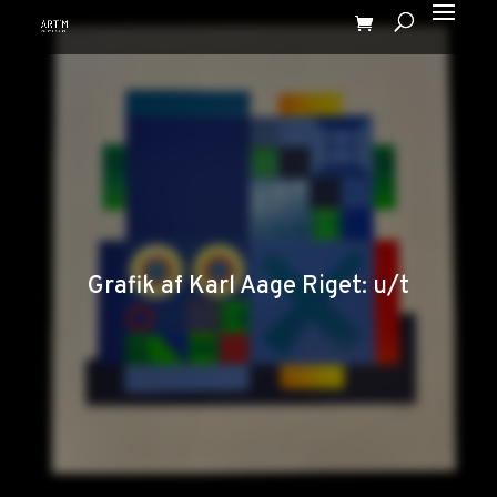
Grafik af Karl Aage Riget: u/t