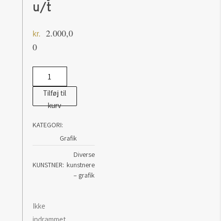
u/t
2.000,0
kr.
0
Grafik
af
Tilføj til
Karl
kurv
Aage
KATEGORI:
Riget:
Grafik
u/t
antal
Diverse
KUNSTNER
kunstnere
– grafik
Ikke
indrammet.