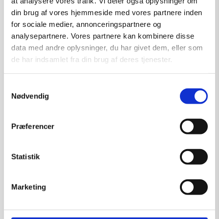
at analysere vores trafik. Vi deler også oplysninger om
din brug af vores hjemmeside med vores partnere inden
for sociale medier, annonceringspartnere og
analysepartnere. Vores partnere kan kombinere disse
data med andre oplysninger, du har givet dem, eller som
de har indsamlet fra din brug af deres tjenester.
Samtykkevalg
Nødvendig
Præferencer
Statistik
Friends
Marketing
Kunstner:
Gan-Erdene Tsend bemalet grafik
Størrelse:
30×30