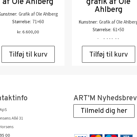
af Ole Ahlberg
grafik af Ole
Ahlberg
Kunstner:
Grafik af Ole Ahlberg
Størrelse:
71×60
Kunstner:
Grafik af Ole Ahlber
Størrelse:
61×50
kr.
6.600,00
kr.
6.000,00
Tilføj til kurv
Tilføj til kurv
taktinfo
ART’M Nyhedsbre
 ApS
Tilmeld dig her
nsens Allé 31
Horsens
 95 00