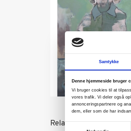
Samtykke
Denne hjemmeside bruger c
Vi bruger cookies til at tilpas
vores trafik. Vi deler også 
annonceringspartnere og anal
dem, eller som de har indsaml
Relaterede varer
Samtykkevalg