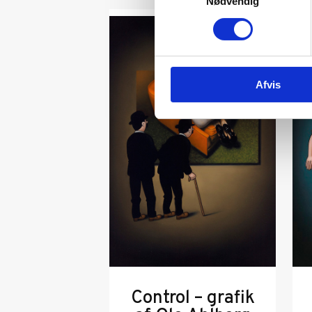
Nødvendig
Afvis
Control – grafik