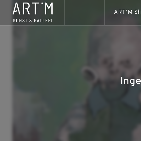
ART’M S
Inge