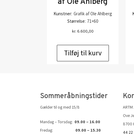
af Ole Ahlberg
Kunstner:
Grafik af Ole Ahlberg
Størrelse:
71×60
kr.
6.600,00
Tilføj til kurv
Sommeråbningstider
Kon
Gælder til og med 15/8
ARTM
Ove Je
Mandag – Torsdag:
09.00 – 16.00
8700 
Fredag:
09.00 – 15.30
44 22