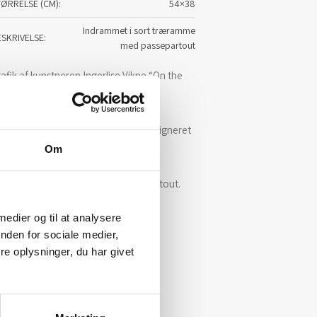
TØRRELSE (CM)
54×38
Indrammet i sort træramme
ESKRIVELSE
med passepartout
afik af kunstneren Ingerlise Vikne “On the
ge of Reality”
rket er trykt i begrænset oplag og signeret
 kunstneren.
Om
ndrammet i sort ramme med passepartout.
 medier og til at analysere
nden for sociale medier,
e oplysninger, du har givet