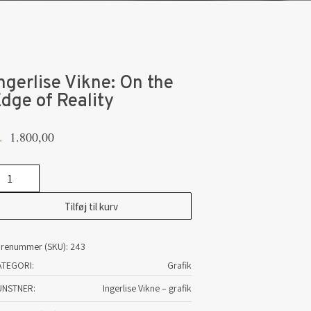
ngerlise Vikne: On the
dge of Reality
1.800,00
.
gerlise
kne:
Tilføj til kurv
n
e
arenummer (SKU):
243
dge
ATEGORI:
Grafik
ality
UNSTNER
Ingerlise Vikne – grafik
tal