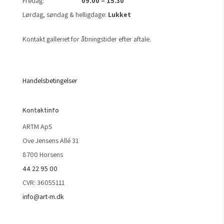
Fredag:
09.00 – 15.30
Lørdag, søndag & helligdage:
Lukket
Kontakt galleriet for åbningstider efter aftale.
Handelsbetingelser
Kontaktinfo
ARTM ApS
Ove Jensens Allé 31
8700 Horsens
44 22 95 00
CVR: 36055111
info@art-m.dk