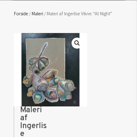
Forside
/
Maleri
/ Maleri af Ingerlise Vikne: “At Night”
Maleri
af
Ingerlis
e