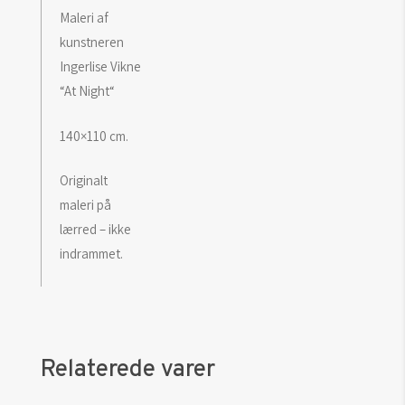
Maleri af
kunstneren
Ingerlise Vikne
“At Night“
140×110 cm.
Originalt
maleri på
lærred – ikke
indrammet.
Relaterede varer