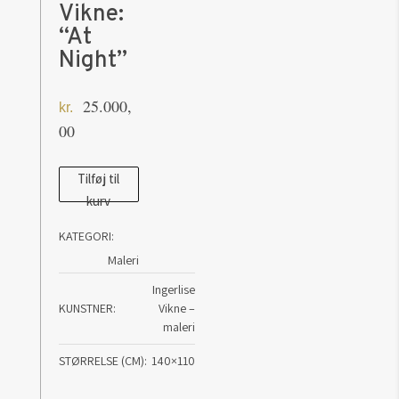
Vikne:
“At
Night”
25.000,
kr.
00
Maleri
Tilføj til
kurv
af
Ingerlise
KATEGORI:
Vikne:
Maleri
"At
Ingerlise
Night"
KUNSTNER
Vikne –
antal
maleri
STØRRELSE (CM)
140×110