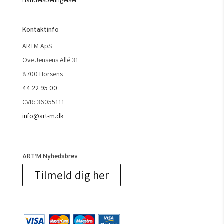
Handelsbetingelser
Kontaktinfo
ARTM ApS
Ove Jensens Allé 31
8700 Horsens
44 22 95 00
CVR: 36055111
info@art-m.dk
ART’M Nyhedsbrev
Tilmeld dig her