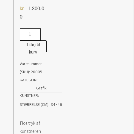
1.800,0
kr.
0
Indrammet
tryk
Tilføj til
på
kurv
Alluminiums
Varenummer
plade
(SKU):
20005
antal
KATEGORI:
Grafik
KUNSTNER
STØRRELSE (CM)
34×46
Flot tryk af
kunstneren