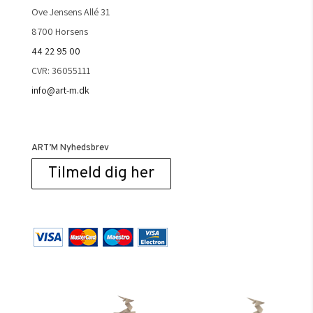
Ove Jensens Allé 31
8700 Horsens
44 22 95 00
CVR: 36055111
info@art-m.dk
ART’M Nyhedsbrev
Tilmeld dig her