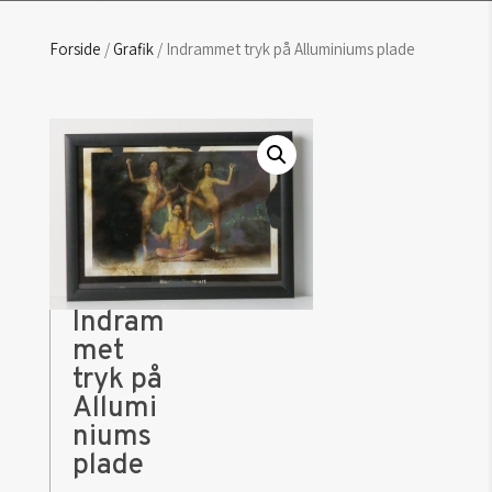
Forside
/
Grafik
/ Indrammet tryk på Alluminiums plade
Indram
met
tryk på
Allumi
niums
plade