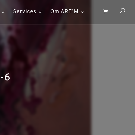
Services
Om ART’M
5-6