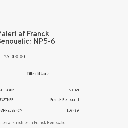
aleri af Franck
enoualid: NP5-6
26.000,00
.
leri
Tilføj til kurv
ranck
ATEGORI:
Maleri
noualid:
UNSTNER
Franck Benoualid
P5-
TØRRELSE (CM)
116×89
tal
aleri af kunstneren Franck Benoualid