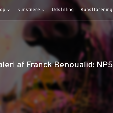
hop
Kunstnere
Udstilling
Kunstforening
leri af Franck Benoualid: NP