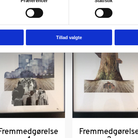
Præferencer
Statistik
Tillad valgte
Fremmedgørelse
Fremmedgørels