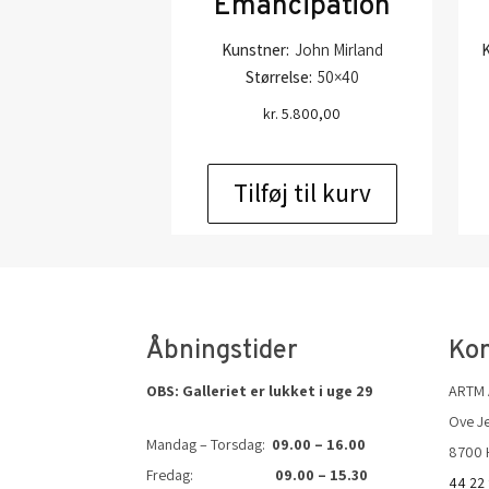
Emancipation
Kunstner:
John Mirland
K
Størrelse:
50×40
kr.
5.800,00
Tilføj til kurv
Åbningstider
Kon
OBS: Galleriet er lukket i uge 29
ARTM
Ove Je
Mandag – Torsdag:
09.00 – 16.00
8700 
Fredag:
09.00 – 15.30
44 22