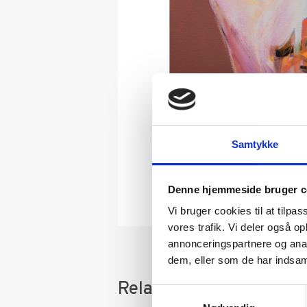
Samtykke
Denne hjemmeside bruger c
Vi bruger cookies til at tilpas
vores trafik. Vi deler også 
annonceringspartnere og anal
dem, eller som de har indsaml
Relaterede varer
Samtykkevalg