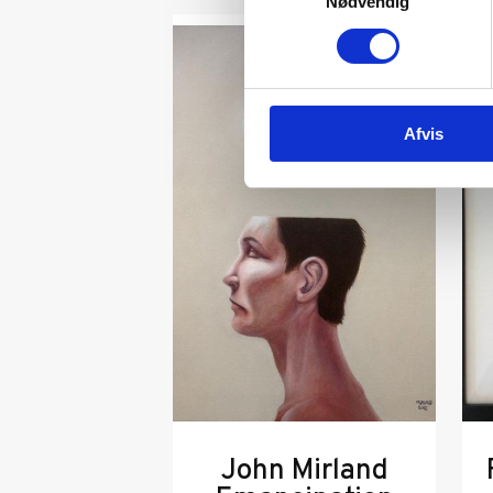
Nødvendig
Afvis
John Mirland