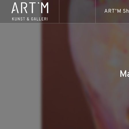
ART’M S
Ma