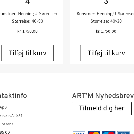
4
3
unstner:
Henning U. Sørensen
Kunstner:
Henning U. Sørense
Størrelse:
40×30
Størrelse:
40×30
kr.
1.750,00
kr.
1.750,00
Tilføj til kurv
Tilføj til kurv
taktinfo
ART’M Nyhedsbre
 ApS
Tilmeld dig her
nsens Allé 31
Horsens
 95 00