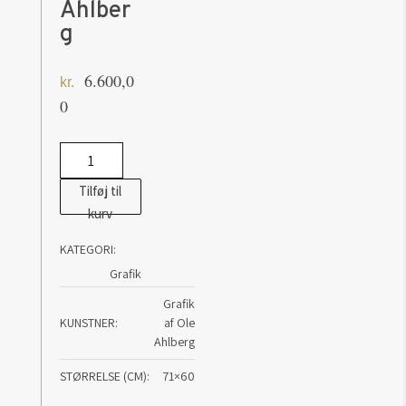
Ahlber
g
6.600,0
kr.
0
Daybed
-
Tilføj til
Ole
kurv
Ahlberg
KATEGORI:
antal
Grafik
Grafik
KUNSTNER
af Ole
Ahlberg
STØRRELSE (CM)
71×60