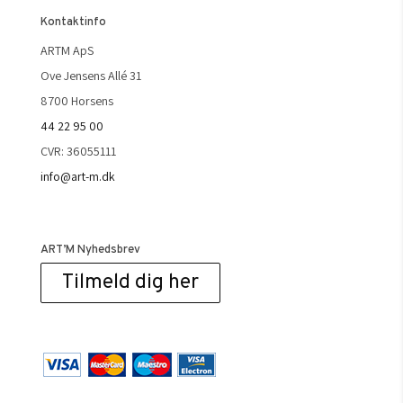
Kontaktinfo
ARTM ApS
Ove Jensens Allé 31
8700 Horsens
44 22 95 00
CVR: 36055111
info@art-m.dk
ART’M Nyhedsbrev
Tilmeld dig her