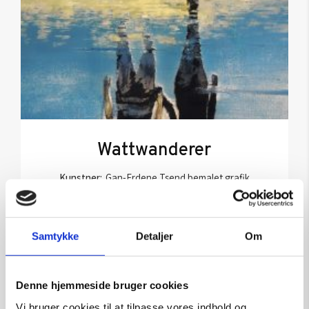
Wattwanderer
Kunstner:
Gan-Erdene Tsend bemalet grafik
Størrelse:
60×50
kr.
11.250,00
Samtykke
Detaljer
Om
Tilføj til kurv
Denne hjemmeside bruger cookies
Vi bruger cookies til at tilpasse vores indhold og