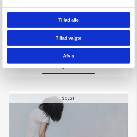
The Mirror ll – grafik af Ole
Ahlberg
Tillad alle
Kunstner:
Grafik af Ole Ahlberg
Størrelse:
61×50
Tillad valgte
kr.
6.000,00
Afvis
Tilføj til kurv
SOLGT