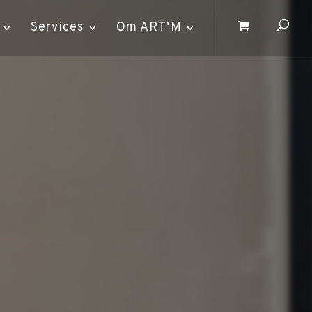
Services
Om ART’M