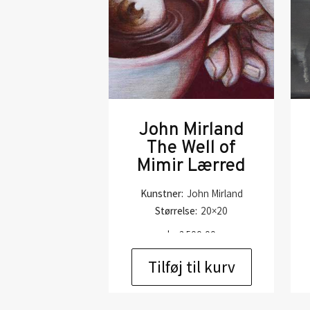
John Mirland
The Well of
Mimir Lærred
Kunstner:
John Mirland
Størrelse:
20×20
kr.
2.500,00
Tilføj til kurv