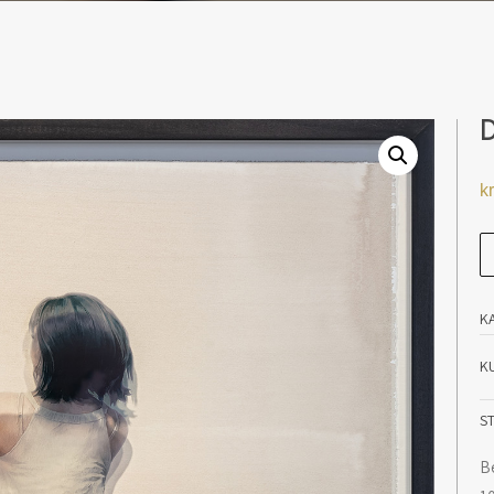
kr
D
an
K
K
S
B