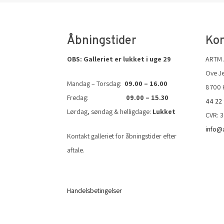
Åbningstider
Kon
OBS: Galleriet er lukket i uge 29
ARTM
Ove Je
Mandag – Torsdag:
09.00 – 16.00
8700 
Fredag:
09.00 – 15.30
44 22
Lørdag, søndag & helligdage:
Lukket
CVR: 
info@
Kontakt galleriet for åbningstider efter
aftale.
Handelsbetingelser