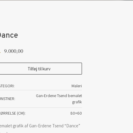
Dance
9.000,00
.
ance
Tilføj til kurv
tal
ATEGORI:
Maleri
Gan-Erdene Tsend bemalet
UNSTNER
grafik
TØRRELSE (CM)
80×60
emalet grafik af Gan-Erdene Tsend “Dance”