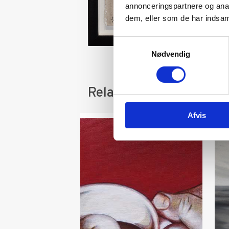
annonceringspartnere og anal
dem, eller som de har indsaml
Samtykkevalg
Nødvendig
Relaterede varer
Afvis