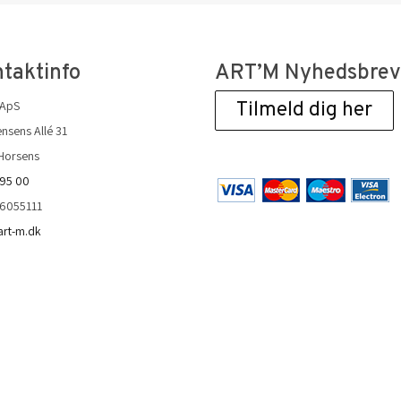
taktinfo
ART’M Nyhedsbre
 ApS
Tilmeld dig her
nsens Allé 31
Horsens
 95 00
36055111
art-m.dk