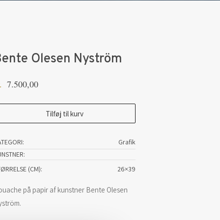
Bente Olesen Nyström
7.500,00
.
ente
Tilføj til kurv
lesen
yström
ATEGORI:
Grafik
tal
UNSTNER
TØRRELSE (CM)
26×39
ouache på papir af kunstner Bente Olesen
yström.