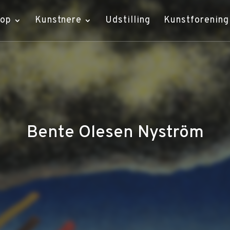
hop
Kunstnere
Udstilling
Kunstforening
Bente Olesen Nyström