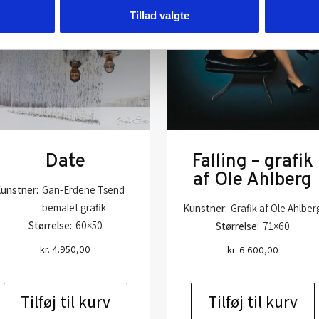
Tillad valgte
Date
Falling – grafik
af Ole Ahlberg
unstner:
Gan-Erdene Tsend
bemalet grafik
Kunstner:
Grafik af Ole Ahlber
Størrelse:
60×50
Størrelse:
71×60
kr.
4.950,00
kr.
6.600,00
Tilføj til kurv
Tilføj til kurv