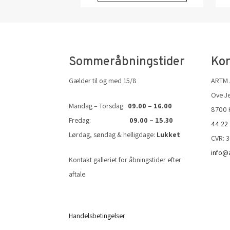
Sommeråbningstider
Kon
Gælder til og med 15/8
ARTM
Ove Je
Mandag – Torsdag:
09.00 – 16.00
8700 
Fredag:
09.00 – 15.30
44 22
Lørdag, søndag & helligdage:
Lukket
CVR: 
info@
Kontakt galleriet for åbningstider efter
aftale.
Handelsbetingelser