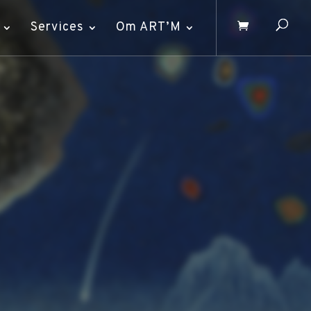
Services
Om ART’M