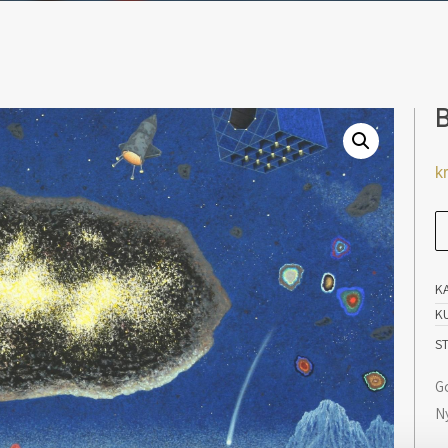
kr
B
O
N
K
an
K
S
G
N