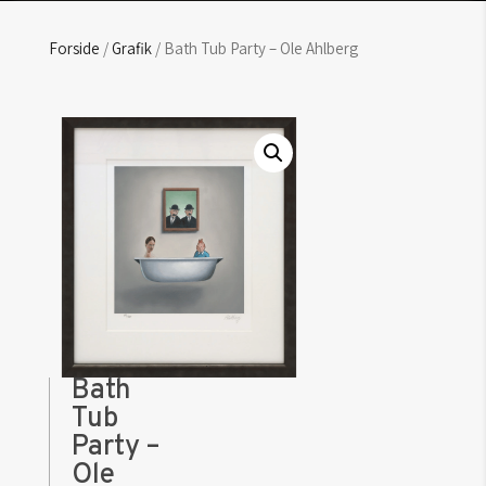
Forside
/
Grafik
/ Bath Tub Party – Ole Ahlberg
Bath
Tub
Party –
Ole