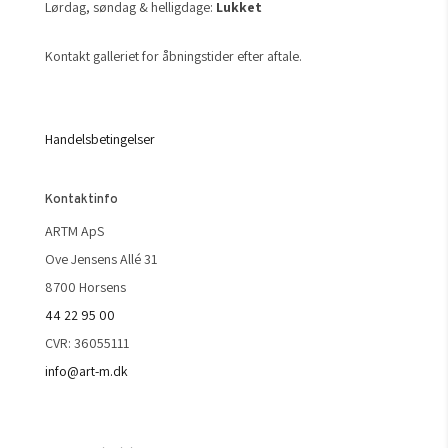
Lørdag, søndag & helligdage:
Lukket
Kontakt galleriet for åbningstider efter aftale.
Handelsbetingelser
Kontaktinfo
ARTM ApS
Ove Jensens Allé 31
8700 Horsens
44 22 95 00
CVR: 36055111
info@art-m.dk