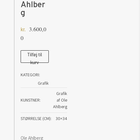
Ahlber
g
3.600,0
kr.
0
Bath
Tilføj til
kurv
Tub
Party
KATEGORI:
-
Grafik
Ole
Grafik
Ahlberg
KUNSTNER
af Ole
antal
Ahlberg
STØRRELSE (CM)
30×34
Ole Ahlberg