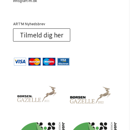
info@art-m.dk
ART’M Nyhedsbrev
Tilmeld dig her