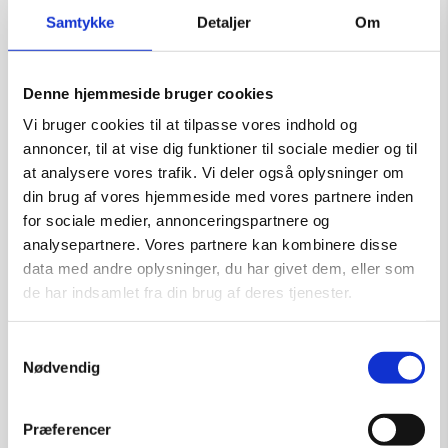
Samtykke
Detaljer
Om
Denne hjemmeside bruger cookies
Blooming – Grafik af Ole Ahlberg
Vi bruger cookies til at tilpasse vores indhold og
Kunstner:
Grafik af Ole Ahlberg
annoncer, til at vise dig funktioner til sociale medier og til
Størrelse:
30×34
at analysere vores trafik. Vi deler også oplysninger om
kr.
3.600,00
din brug af vores hjemmeside med vores partnere inden
for sociale medier, annonceringspartnere og
analysepartnere. Vores partnere kan kombinere disse
data med andre oplysninger, du har givet dem, eller som
de har indsamlet fra din brug af deres tjenester.
Tilføj til kurv
Samtykkevalg
Nødvendig
Præferencer