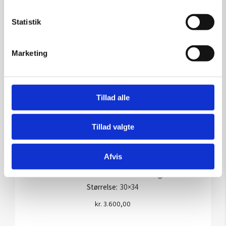
Statistik
Marketing
Tillad alle
Tillad valgte
Afvis
Bath Tub Party – Ole Ahlberg
Kunstner:
Grafik af Ole Ahlberg
Størrelse:
30×34
kr.
3.600,00