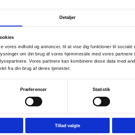
Detaljer
ookies
se vores indhold og annoncer, til at vise dig funktioner til sociale
oplysninger om din brug af vores hjemmeside med vores partnere i
ysepartnere. Vores partnere kan kombinere disse data med andr
et fra din brug af deres tjenester.
Præferencer
Statistik
Susanne Kraisser: Mädchen
Susanne Kraisser: Mädche
mit Mini LXVlll
mit Mini LXIV
Kunstner:
Susanne Kraißer
Kunstner:
Susanne Kraißer
Størrelse:
h 16 cm
Størrelse:
h 16 cm
Tillad valgte