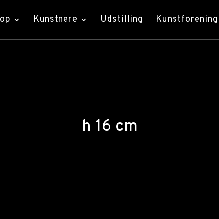
hop
Kunstnere
Udstilling
Kunstforening
h 16 cm