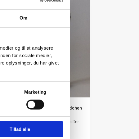
Om
 medier og til at analysere
nden for sociale medier,
e oplysninger, du har givet
Marketing
n
Susanne Kraisser: Mädchen
mit Mini LX
Kunstner:
Susanne Kraißer
Størrelse:
h 16 cm
Tillad alle