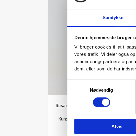
Samtykke
Denne hjemmeside bruger c
Vi bruger cookies til at tilpas
vores trafik. Vi deler også 
annonceringspartnere og anal
dem, eller som de har indsaml
Samtykkevalg
Nødvendig
Susanne Kraisser: Mädchen
mit Mini LXXl
Kunstner:
Susanne Kraißer
Størrelse:
h 16 cm
Afvis