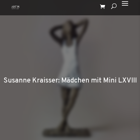
Susanne Kraisser: Mädchen mit Mini LXVlll