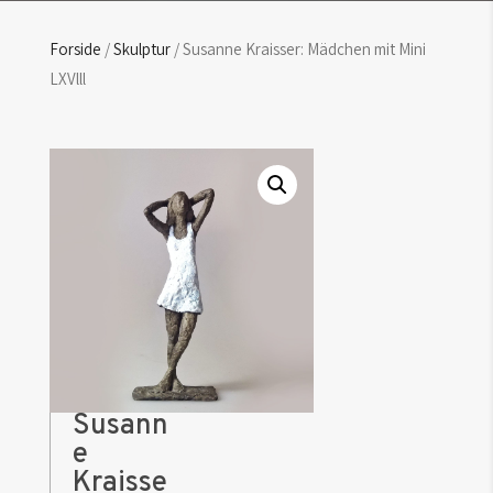
Forside
/
Skulptur
/ Susanne Kraisser: Mädchen mit Mini
LXVlll
Susann
e
Kraisse