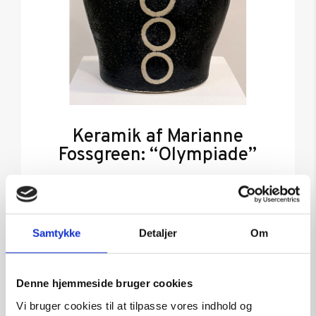
Keramik af Marianne
Fossgreen: “Olympiade”
Kunstner:
Marianne Fossgreen
Størrelse:
h 50 cm
kr.
6.500,00
Samtykke
Detaljer
Om
Tilføj til kurv
Denne hjemmeside bruger cookies
Vi bruger cookies til at tilpasse vores indhold og