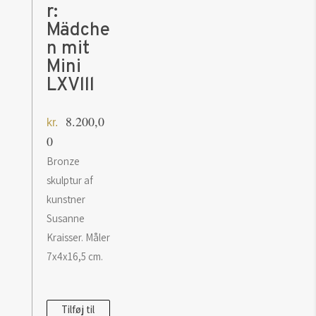
r:
Mädche
n mit
Mini
LXVlll
8.200,0
kr.
0
Bronze
skulptur af
kunstner
Susanne
Kraisser. Måler
7x4x16,5 cm.
Susanne
Tilføj til