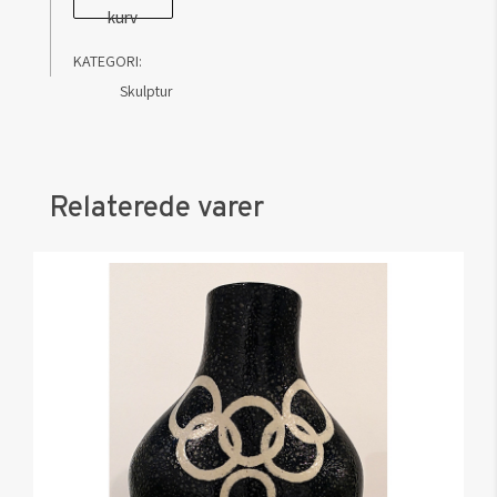
kurv
Kraisser:
Mädchen
KATEGORI:
mit
Skulptur
Mini
LXVlll
antal
Relaterede varer