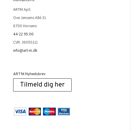
Kontaktinfo
ARTM ApS
Ove Jensens Allé 31
8700 Horsens
44 22 95 00
CVR: 36055111
info@art-m.dk
ART’M Nyhedsbrev
Tilmeld dig her