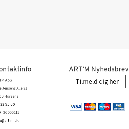
ontaktinfo
ART’M Nyhedsbrev
Tilmeld dig her
TM ApS
 Jensens Allé 31
00 Horsens
 22 95 00
R: 36055111
fo@art-m.dk