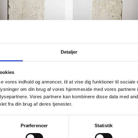
Susanne Kraisser: Tanz am
Susanne Kraisser: Tanz am
Abgrund XXVIII
Abgrund XXVII
Kunstner:
Susanne Kraißer
Kunstner:
Susanne Kraißer
Detaljer
Størrelse:
h 147 cm
Størrelse:
h 147 cm
kr.
13.000,00
kr.
13.000,00
ookies
se vores indhold og annoncer, til at vise dig funktioner til sociale
oplysninger om din brug af vores hjemmeside med vores partnere i
ysepartnere. Vores partnere kan kombinere disse data med andr
Læs mere
Tilføj til kurv
et fra din brug af deres tjenester.
Præferencer
Statistik