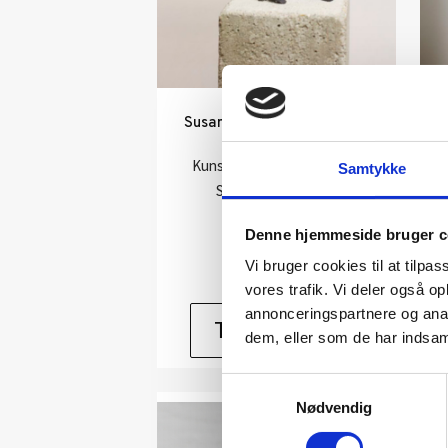
Susanne Kraisser: Tanz am
Abgrund XXX
Kunstner:
Susanne Kraißer
Samtykke
Størrelse:
h 147 cm
kr.
13.000,00
Denne hjemmeside bruger c
Vi bruger cookies til at tilpas
vores trafik. Vi deler også 
annonceringspartnere og anal
Tilføj til kurv
dem, eller som de har indsaml
Samtykkevalg
Nødvendig