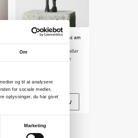
Susanne Kraisser: Tanz am
Abgrund XIX
Kunstner:
Susanne Kraißer
Om
Størrelse:
h 147 cm
kr.
11.500,00
 medier og til at analysere
nden for sociale medier,
e oplysninger, du har givet
Tilføj til kurv
Marketing