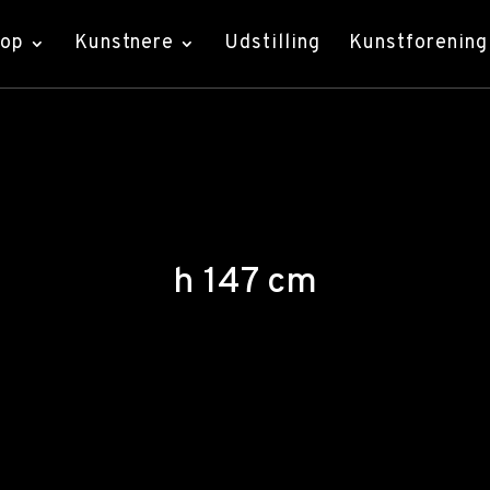
hop
Kunstnere
Udstilling
Kunstforening
h 147 cm