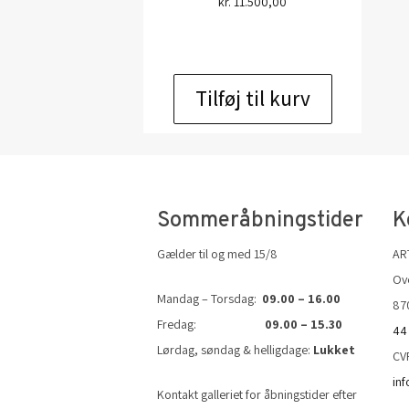
kr.
11.500,00
Tilføj til kurv
Sommeråbningstider
K
Gælder til og med 15/8
AR
Ove
Mandag – Torsdag:
09.00 – 16.00
87
Fredag:
09.00 – 15.30
44
Lørdag, søndag & helligdage:
Lukket
CV
in
Kontakt galleriet for åbningstider efter