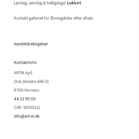
Lørdag, søndag & helligdage:
Lukket
Kontakt galleriet for åbningstider efter aftale.
Handelsbetingelser
Kontaktinfo
ARTM ApS
Ove Jensens Allé 31
8700 Horsens
44 22 95 00
CVR: 36055111
info@art-m.dk