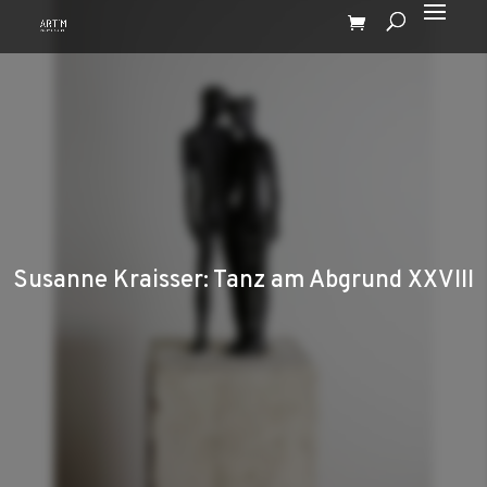
Susanne Kraisser: Tanz am Abgrund XXVIII