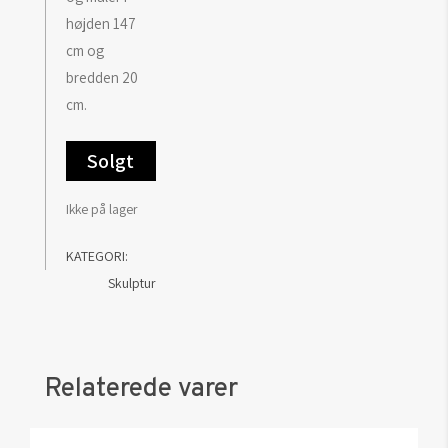
højden 147
cm og
bredden 20
cm.
Solgt
Ikke på lager
KATEGORI:
Skulptur
Relaterede varer