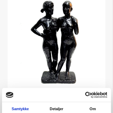
Skulptur af Lone Osmann:
Modeller
Samtykke
Detaljer
Om