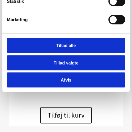
Statistik
Marketing
Tillad alle
Namibisk fabeldyrct
Tillad valgte
Kunstner:
Flemming Holm – skulptur
Størrelse:
Afvis
kr.
10.800,00
Tilføj til kurv