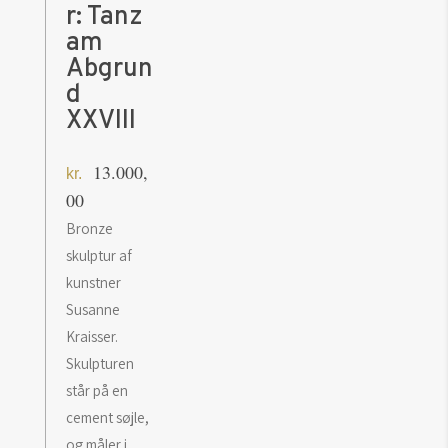
r: Tanz
am
Abgrun
d
XXVIII
13.000,
kr.
00
Bronze
skulptur af
kunstner
Susanne
Kraisser.
Skulpturen
står på en
cement søjle,
og måler i