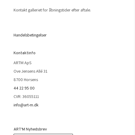
Kontakt galleriet for åbningstider efter aftale.
Handelsbetingelser
Kontaktinfo
ARTM ApS
Ove Jensens Allé 31
8700 Horsens
44 22 95 00
CVR: 36055111
info@art-m.dk
ART’M Nyhedsbrev