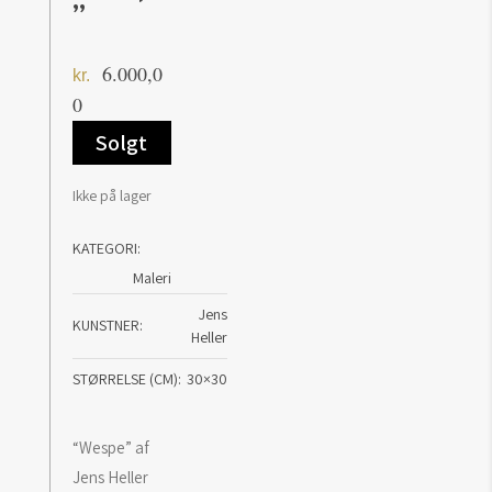
”
6.000,0
kr.
0
Solgt
Ikke på lager
KATEGORI:
Maleri
Jens
KUNSTNER
Heller
STØRRELSE (CM)
30×30
“Wespe” af
Jens Heller