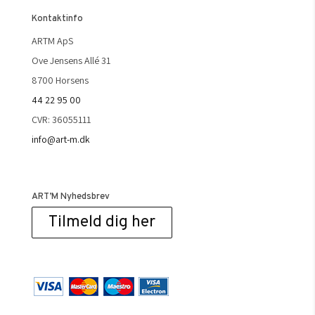
Kontaktinfo
ARTM ApS
Ove Jensens Allé 31
8700 Horsens
44 22 95 00
CVR: 36055111
info@art-m.dk
ART’M Nyhedsbrev
Tilmeld dig her