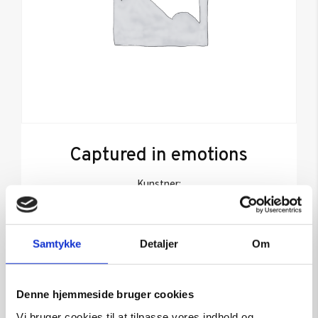
Captured in emotions
Kunstner:
Størrelse:
80×100
kr.
18.000,00
Samtykke
Detaljer
Om
Tilføj til kurv
Denne hjemmeside bruger cookies
Vi bruger cookies til at tilpasse vores indhold og