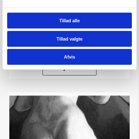
Maleri af Håkan Nystrøm:
Camera l
Tillad alle
Kunstner:
Håkan Nystrøm – maleri
Størrelse:
60×25
Tillad valgte
kr.
10.000,00
Afvis
Tilføj til kurv