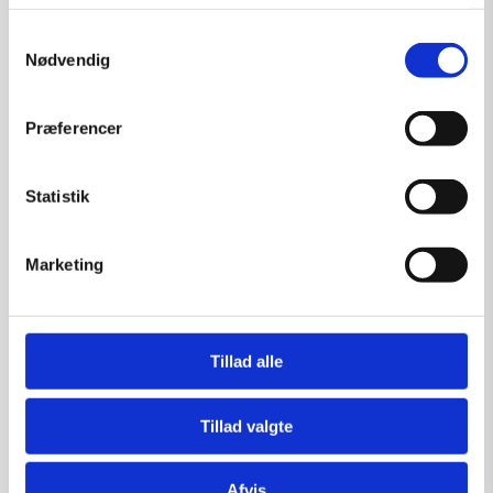
Samtykkevalg
Nødvendig
Fremmedgørelse 5
Præferencer
Kunstner:
Henning U. Sørensen
Størrelse:
40×30
Statistik
kr.
1.750,00
Marketing
Tilføj til kurv
Tillad alle
Tillad valgte
Afvis