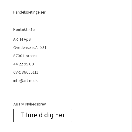
Handelsbetingelser
Kontaktinfo
ARTM ApS
Ove Jensens Allé 31
8700 Horsens
44 22 95 00
CVR: 36055111
info@art-m.dk
ART’M Nyhedsbrev
Tilmeld dig her