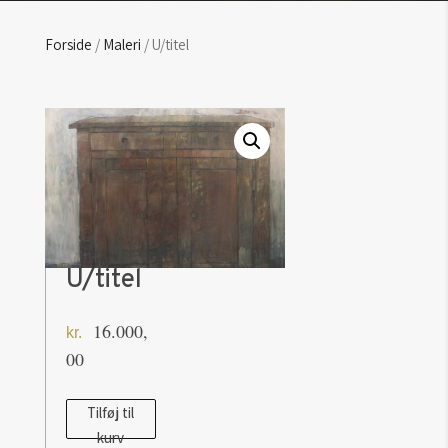
Forside
/
Maleri
/ U/titel
U/titel
16.000,
kr.
00
U/titel
Tilføj til
kurv
antal