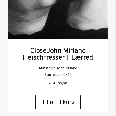
CloseJohn Mirland
Fleischfresser II Lærred
Kunstner:
John Mirland
Størrelse:
50×40
kr.
4.500,00
Tilføj til kurv