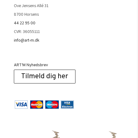
Ove Jensens Allé 31
8700 Horsens
44 22 95 00
CVR: 36055111
info@art-m.dk
ART’M Nyhedsbrev
Tilmeld dig her