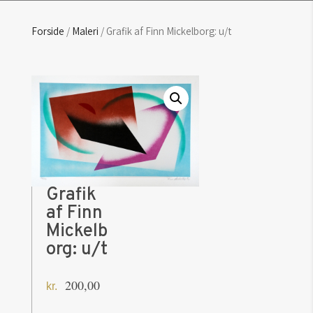
Forside
/
Maleri
/ Grafik af Finn Mickelborg: u/t
Grafik
af Finn
Mickelb
org: u/t
200,00
kr.