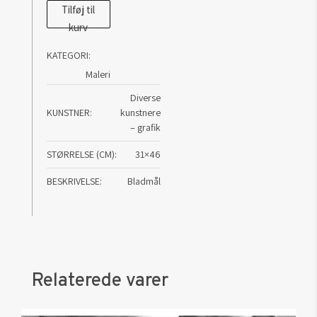
Grafik
Tilføj til
kurv
af
Finn
KATEGORI:
Mickelborg:
Maleri
u/t
Diverse
antal
KUNSTNER
kunstnere
– grafik
STØRRELSE (CM)
31×46
BESKRIVELSE
Bladmål
Relaterede varer