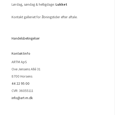
Lørdag, søndag & helligdage:
Lukket
Kontakt galleriet for åbningstider efter aftale.
Handelsbetingelser
Kontaktinfo
ARTM ApS
Ove Jensens Allé 31
8700 Horsens
44 22 95 00
CVR: 36055111
info@art-m.dk