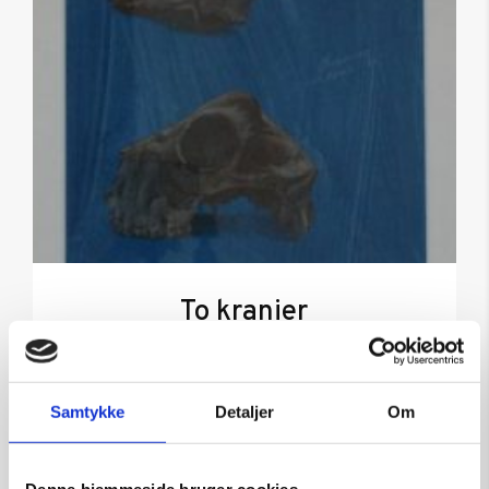
To kranier
Kunstner:
Jørgen Boberg
Størrelse:
53×45
Samtykke
Detaljer
Om
kr.
1.900,00
Denne hjemmeside bruger cookies