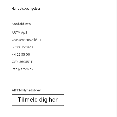
Handelsbetingelser
Kontaktinfo
ARTM ApS
Ove Jensens Allé 31
8700 Horsens
44 22 95 00
CVR: 36055111
info@art-m.dk
ART’M Nyhedsbrev
Tilmeld dig her