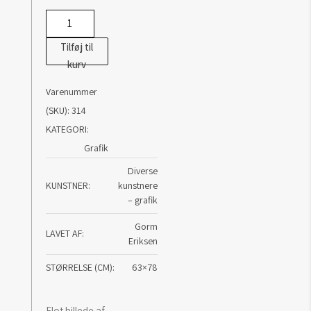
Gorm
Eriksen
Tilføj til
antal
kurv
Varenummer
(SKU):
314
KATEGORI:
Grafik
Diverse
KUNSTNER
kunstnere
– grafik
Gorm
LAVET AF
Eriksen
STØRRELSE (CM)
63×78
Flot billede af