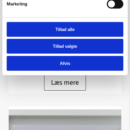
Marketing
Dance
Tillad alle
Kunstner:
Gan-Erdene Tsend bemalet grafik
Størrelse:
40×30
Tillad valgte
kr.
2.950,00
Afvis
Læs mere