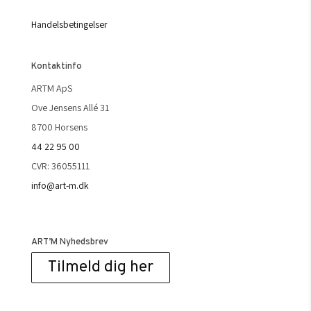
Handelsbetingelser
Kontaktinfo
ARTM ApS
Ove Jensens Allé 31
8700 Horsens
44 22 95 00
CVR: 36055111
info@art-m.dk
ART’M Nyhedsbrev
Tilmeld dig her