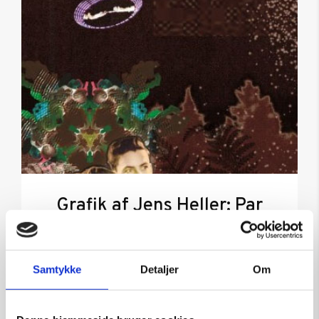
Grafik af Jens Heller: Par
Kunstner:
Diverse kunstnere – grafik
Størrelse:
60×40
Samtykke
Detaljer
Om
kr.
1.500,00