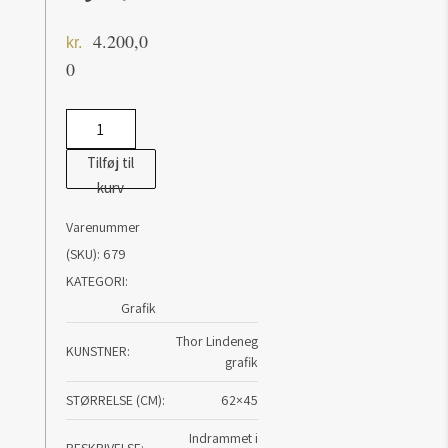
4.200,0
kr.
0
Grafik
af
Tilføj til
Thor
kurv
Lindeneg:
Varenummer
U/t
(SKU):
679
antal
KATEGORI:
Grafik
Thor Lindeneg
KUNSTNER
grafik
STØRRELSE (CM)
62×45
Indrammet i