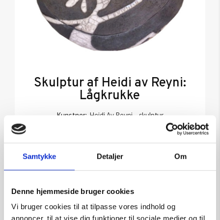
Skulptur af Heidi av Reyni:
Lågkrukke
Kunstner:
Heidi Av Reyni – skulptur
Størrelse:
kr.
1.800,00
Samtykke
Detaljer
Om
Tilføj til kurv
Denne hjemmeside bruger cookies
Vi bruger cookies til at tilpasse vores indhold og
annoncer, til at vise dig funktioner til sociale medier og til