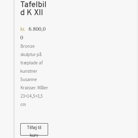
Tafelbil
d K XII
6.800,0
kr.
0
Bronze
skulptur på
træplade af
kunstner
Susanne
Kraisser. Måler
23×14,5×3,5
cm
Susanne
Tilføj til
kurv
Kraisser: