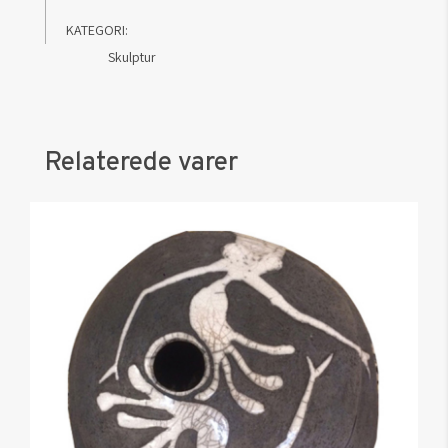
Tafelbild
KATEGORI:
K
Skulptur
XII
antal
Relaterede varer