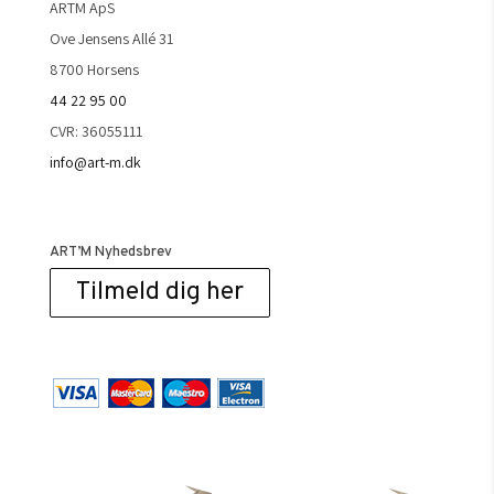
ARTM ApS
Ove Jensens Allé 31
8700 Horsens
44 22 95 00
CVR: 36055111
info@art-m.dk
ART’M Nyhedsbrev
Tilmeld dig her