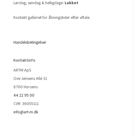
Lørdag, søndag & helligdage:
Lukket
Kontakt galleriet for åbningstider efter aftale.
Handelsbetingelser
Kontaktinfo
ARTM ApS
Ove Jensens Allé 31
8700 Horsens
44 22 95 00
CVR: 36055111
info@art-m.dk