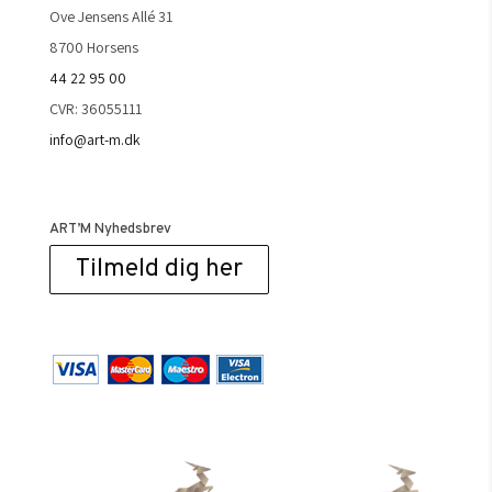
Ove Jensens Allé 31
8700 Horsens
44 22 95 00
CVR: 36055111
info@art-m.dk
ART’M Nyhedsbrev
Tilmeld dig her