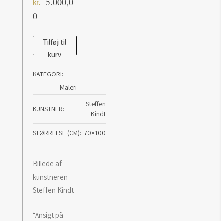
5.000,0
kr.
0
Steffen
Tilføj til
kurv
Kindt
Ansigt
KATEGORI:
på
Maleri
plade
Steffen
antal
KUNSTNER
Kindt
STØRRELSE (CM)
70×100
Billede af
kunstneren
Steffen Kindt
“Ansigt på