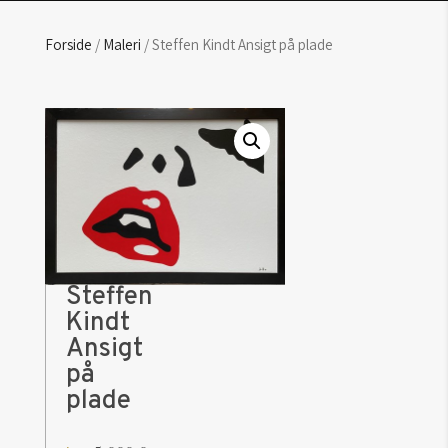
Forside
/
Maleri
/ Steffen Kindt Ansigt på plade
Steffen
Kindt
Ansigt
på
plade