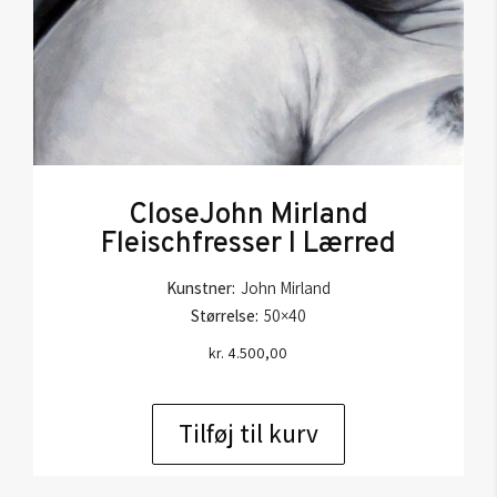
CloseJohn Mirland
Fleischfresser I Lærred
Kunstner:
John Mirland
Størrelse:
50×40
kr.
4.500,00
Tilføj til kurv