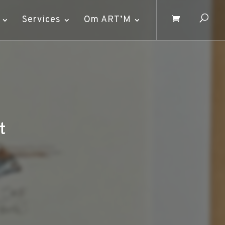
Services
Om ART’M
t