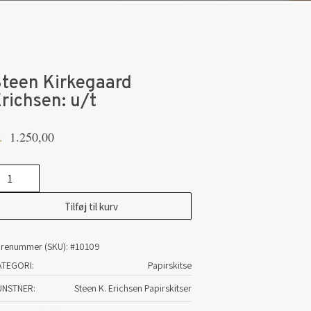
teen Kirkegaard
richsen: u/t
1.250,00
.
teen
rkegaard
Tilføj til kurv
ichsen:
t
arenummer (SKU):
#10109
tal
ATEGORI:
Papirskitse
UNSTNER
Steen K. Erichsen Papirskitser