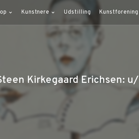
hop
Kunstnere
Udstilling
Kunstforening
Steen Kirkegaard Erichsen: u/