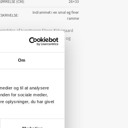
TØRRELSE (CM)
26×33
Indrammet i en smal eg finer
ESKRIVELSE
ramme
pirskitse af kunstneren Steen Kirkegaard
richsen indrammet med passepartout og
getræsramme.
r. 26 x 33 cm
Om
 medier og til at analysere
nden for sociale medier,
e oplysninger, du har givet