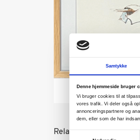
Samtykke
Denne hjemmeside bruger c
Vi bruger cookies til at tilpas
vores trafik. Vi deler også 
annonceringspartnere og anal
dem, eller som de har indsaml
Relaterede varer
Samtykkevalg