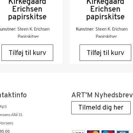
Kirkegaard
Kirkegaard
Erichsen
Erichsen
papirskitse
papirskitse
unstner:
Steen K. Erichsen
Kunstner:
Steen K. Erichsen
Papirskitser
Papirskitser
Størrelse:
32×24
Størrelse:
32×24
Tilføj til kurv
Tilføj til kurv
kr.
1.250,00
kr.
1.250,00
taktinfo
ART’M Nyhedsbre
 ApS
Tilmeld dig her
nsens Allé 31
Horsens
 95 00