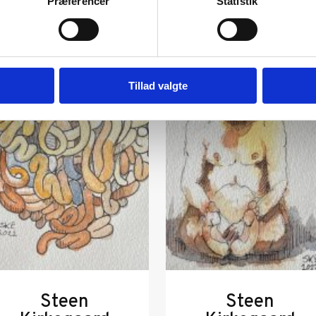
Præferencer
Statistik
Tillad valgte
Steen
Steen