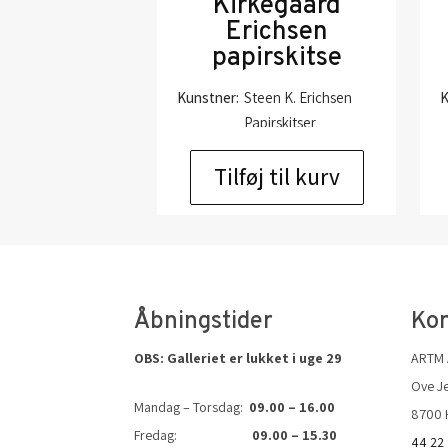
Kirkegaard
Erichsen
papirskitse
Kunstner:
Steen K. Erichsen
K
Papirskitser
Størrelse:
32×24
Tilføj til kurv
kr.
1.250,00
Åbningstider
Kon
OBS: Galleriet er lukket i uge 29
ARTM
Ove Je
Mandag – Torsdag:
09.00 – 16.00
8700 
Fredag:
09.00 – 15.30
44 22