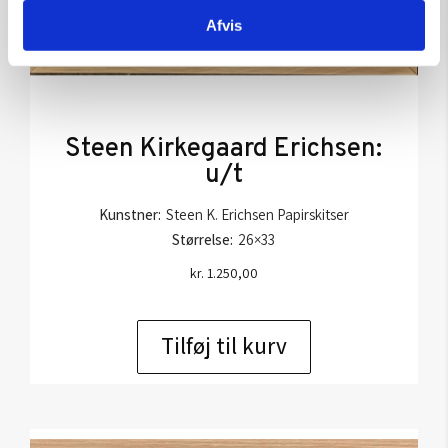
Afvis
Steen Kirkegaard Erichsen:
u/t
Kunstner:
Steen K. Erichsen Papirskitser
Størrelse:
26×33
kr.
1.250,00
Tilføj til kurv