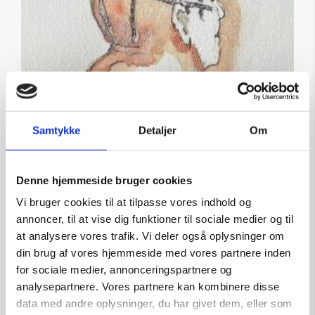
Samtykke
Detaljer
Om
Denne hjemmeside bruger cookies
Vi bruger cookies til at tilpasse vores indhold og
annoncer, til at vise dig funktioner til sociale medier og til
at analysere vores trafik. Vi deler også oplysninger om
Steen Kirkegaard Erichsen
din brug af vores hjemmeside med vores partnere inden
papirskitse
for sociale medier, annonceringspartnere og
analysepartnere. Vores partnere kan kombinere disse
Kunstner:
Steen K. Erichsen Papirskitser
data med andre oplysninger, du har givet dem, eller som
Størrelse:
32×24