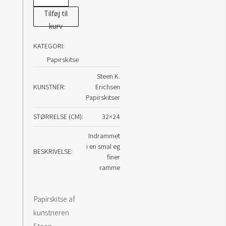
Kirkegaard
Tilføj til
Erichsen
kurv
papirskitse
KATEGORI:
antal
Papirskitse
Steen K.
KUNSTNER
Erichsen
Papirskitser
STØRRELSE (CM)
32×24
Indrammet
i en smal eg
BESKRIVELSE
finer
ramme
Papirskitse af
kunstneren