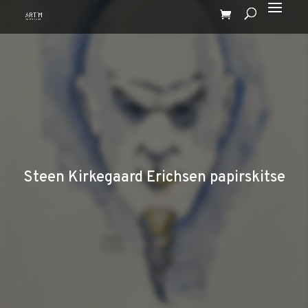
Steen Kirkegaard Erichsen papirskitse