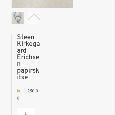
Steen
Kirkega
ard
Erichse
n
papirsk
itse
1.250,0
kr.
0
Steen