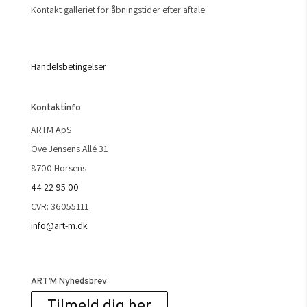
Kontakt galleriet for åbningstider efter aftale.
Handelsbetingelser
Kontaktinfo
ARTM ApS
Ove Jensens Allé 31
8700 Horsens
44 22 95 00
CVR: 36055111
info@art-m.dk
ART’M Nyhedsbrev
Tilmeld dig her