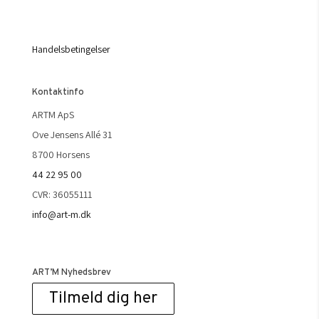
Handelsbetingelser
Kontaktinfo
ARTM ApS
Ove Jensens Allé 31
8700 Horsens
44 22 95 00
CVR: 36055111
info@art-m.dk
ART’M Nyhedsbrev
Tilmeld dig her