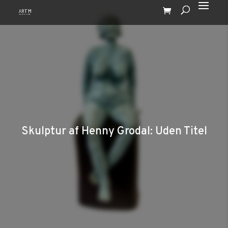
Skulptur af Henny Grodal: Uden Titel