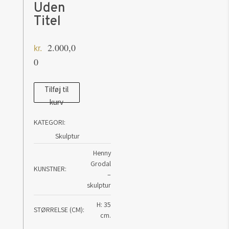
Uden
Titel
2.000,0
kr.
0
Skulptur
Tilføj til
kurv
af
Henny
KATEGORI:
Grodal:
Skulptur
Uden
Henny
Titel
Grodal
KUNSTNER
antal
–
skulptur
H: 35
STØRRELSE (CM)
cm.