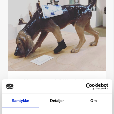
Skulptur af Gitte Helle:
Figurlighed
Kunstner:
Gitte Helle
Samtykke
Detaljer
Om
Størrelse:
kr.
6.000,00