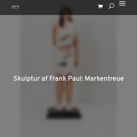
Skulptur af Frank Paul: Markentreue