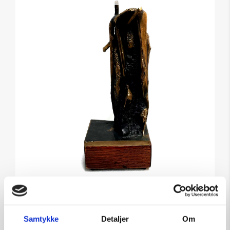
Ronan Vandrer: Anløbssted
ved havnen
Samtykke
Detaljer
Om