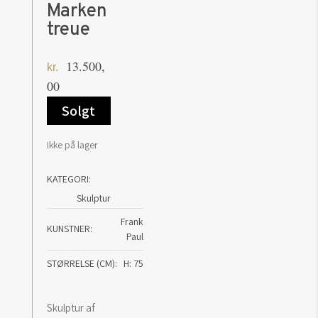
Marken
treue
13.500,
kr.
00
Solgt
Ikke på lager
KATEGORI:
Skulptur
Frank
KUNSTNER
Paul
STØRRELSE (CM)
H: 75
Skulptur af