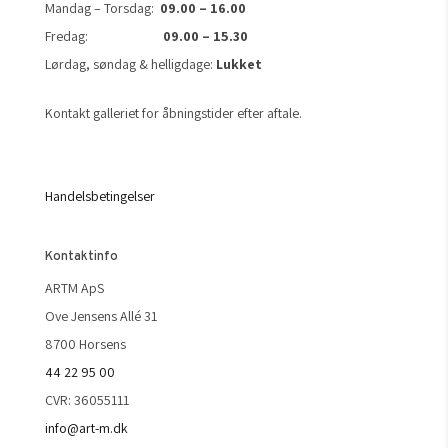
Mandag – Torsdag:
09.00 – 16.00
Fredag:
09.00 – 15.30
Lørdag, søndag & helligdage:
Lukket
Kontakt galleriet for åbningstider efter aftale.
Handelsbetingelser
Kontaktinfo
ARTM ApS
Ove Jensens Allé 31
8700 Horsens
44 22 95 00
CVR: 36055111
info@art-m.dk