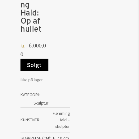
ng
Hald:
Op af
hullet
6.000,0
kr.
0
Solgt
Ikke på lager
KATEGORI:
Skulptur
Flemming
KUNSTNER
Hald –
skulptur
STØRRELSE (CM)
H: 40 cm.