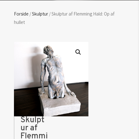
Forside
/
Skulptur
/ Skulptur af Flemming Hald: Op af
hullet
Skulpt
ur af
Flemmi