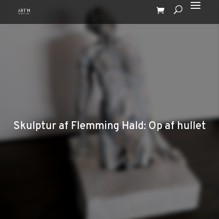
Skulptur af Flemming Hald: Op af hullet