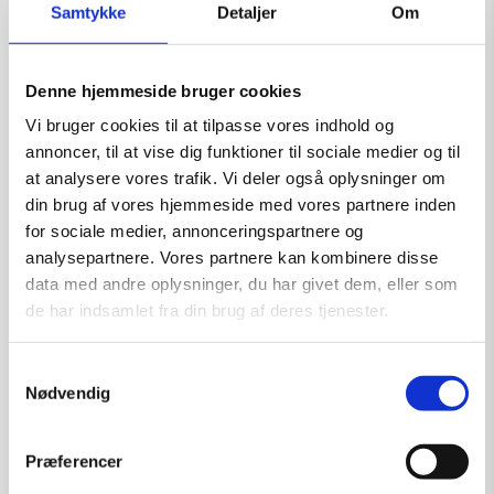
Skulptur af Ulla Stobberup:
Samtykke
Detaljer
Om
“Uden Titel”
Kunstner:
Ulla Stobberup – skulpturer
Denne hjemmeside bruger cookies
Størrelse:
h 25 cm
Vi bruger cookies til at tilpasse vores indhold og
kr.
1.500,00
annoncer, til at vise dig funktioner til sociale medier og til
at analysere vores trafik. Vi deler også oplysninger om
din brug af vores hjemmeside med vores partnere inden
Tilføj til kurv
for sociale medier, annonceringspartnere og
analysepartnere. Vores partnere kan kombinere disse
data med andre oplysninger, du har givet dem, eller som
de har indsamlet fra din brug af deres tjenester.
SOLGT
Samtykkevalg
Nødvendig
Præferencer