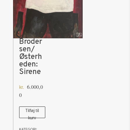
Broder
sen/
Østerh
eden:
Sirene
6.000,0
kr.
0
Brodersen/
Tilføj til
kurv
Østerheden:
Sirene
KATEGORI: