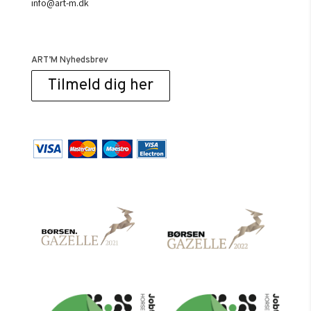
info@art-m.dk
ART’M Nyhedsbrev
Tilmeld dig her