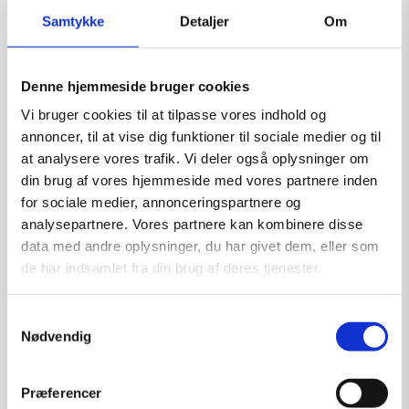
John Mirland The Well of
Samtykke
Detaljer
Om
Mimir Lærred
Kunstner:
John Mirland
Denne hjemmeside bruger cookies
Størrelse:
20×20
Vi bruger cookies til at tilpasse vores indhold og
annoncer, til at vise dig funktioner til sociale medier og til
kr.
2.500,00
at analysere vores trafik. Vi deler også oplysninger om
din brug af vores hjemmeside med vores partnere inden
Tilføj til kurv
for sociale medier, annonceringspartnere og
analysepartnere. Vores partnere kan kombinere disse
data med andre oplysninger, du har givet dem, eller som
de har indsamlet fra din brug af deres tjenester.
Samtykkevalg
Nødvendig
Præferencer