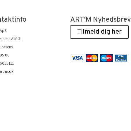
taktinfo
ART’M Nyhedsbre
 ApS
Tilmeld dig her
nsens Allé 31
Horsens
 95 00
36055111
art-m.dk