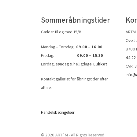
Sommeråbningstider
Kon
Gælder til og med 15/8
ARTM
Ove Je
Mandag – Torsdag:
09.00 – 16.00
8700 
Fredag:
09.00 – 15.30
44 22
Lørdag, søndag & helligdage:
Lukket
CVR: 
info@
Kontakt galleriet for åbningstider efter
aftale.
Handelsbetingelser
© 2020 ART´M - All Rights Reserved