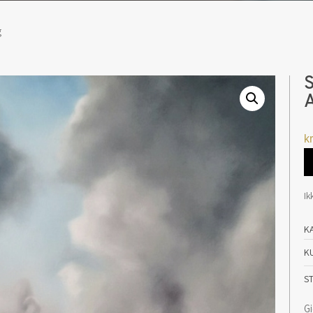
g
S
kr
Ik
K
K
S
Gi