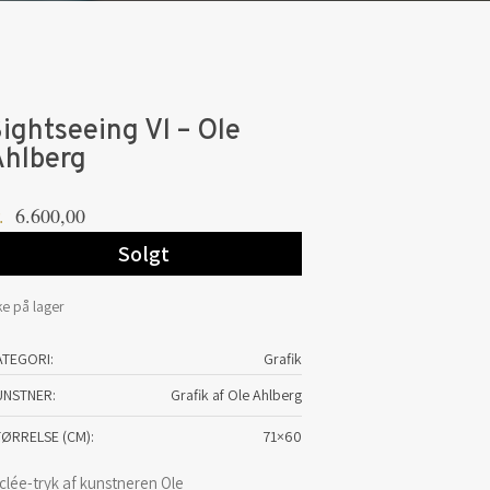
ightseeing Vl – Ole
Ahlberg
6.600,00
.
Solgt
ke på lager
ATEGORI:
Grafik
UNSTNER
Grafik af Ole Ahlberg
TØRRELSE (CM)
71×60
clée-tryk af kunstneren Ole