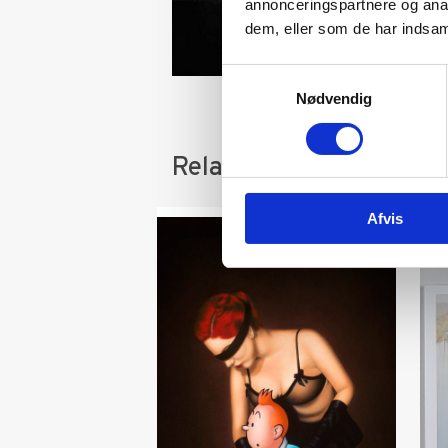
annonceringspartnere og anal
dem, eller som de har indsaml
Samtykkevalg
Nødvendig
Relaterede varer
Afvis