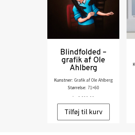
Blindfolded –
grafik af Ole
K
Ahlberg
Kunstner:
Grafik af Ole Ahlberg
Størrelse:
71×60
kr.
6.600,00
Tilføj til kurv