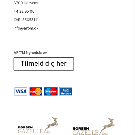
8700 Horsens
44 22 95 00
CVR: 36055111
info@art-m.dk
ART’M Nyhedsbrev
Tilmeld dig her