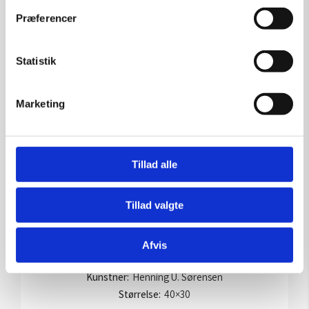
Præferencer
Statistik
Marketing
Tillad alle
Tillad valgte
Fetich 1
Afvis
Kunstner:
Henning U. Sørensen
Størrelse:
40×30