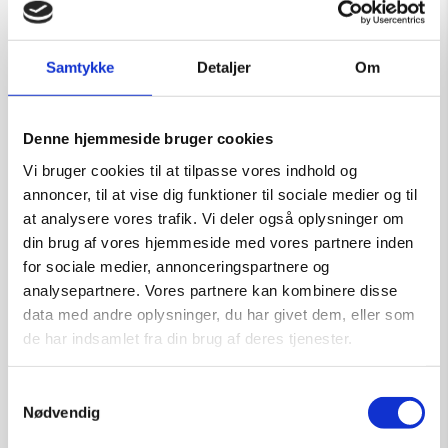
Samtykke
Detaljer
Om
Captured in emotions
Denne hjemmeside bruger cookies
Kunstner:
Vi bruger cookies til at tilpasse vores indhold og
Størrelse:
80×100
annoncer, til at vise dig funktioner til sociale medier og til
kr.
18.000,00
at analysere vores trafik. Vi deler også oplysninger om
din brug af vores hjemmeside med vores partnere inden
for sociale medier, annonceringspartnere og
analysepartnere. Vores partnere kan kombinere disse
Tilføj til kurv
data med andre oplysninger, du har givet dem, eller som
de har indsamlet fra din brug af deres tjenester.
Samtykkevalg
Nødvendig