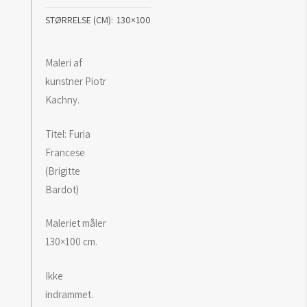
STØRRELSE (CM)
130×100
Maleri af
kunstner Piotr
Kachny.
Titel: Furia
Francese
(Brigitte
Bardot)
Maleriet måler
130×100 cm.
Ikke
indrammet.