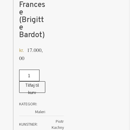
Frances
e
(Brigitt
e
Bardot)
17.000,
kr.
00
Piotr
Kachny:
Tilføj til
Furia
kurv
Francese
KATEGORI:
(Brigitte
Maleri
Bardot)
antal
Piotr
KUNSTNER
Kachny