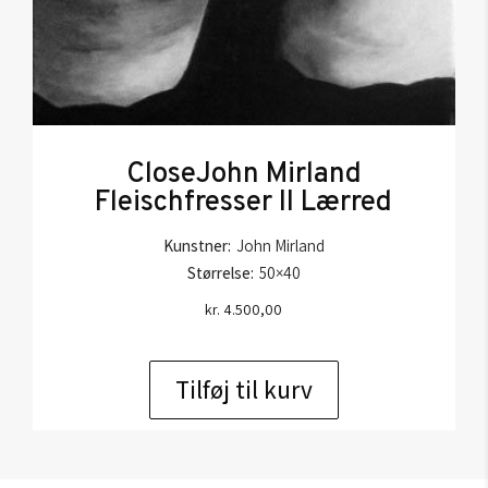
CloseJohn Mirland
Fleischfresser II Lærred
Kunstner:
John Mirland
Størrelse:
50×40
kr.
4.500,00
Tilføj til kurv