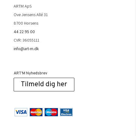
ARTM ApS
Ove Jensens Allé 31
8700 Horsens
44 22 95 00
CVR: 36055111
info@art-m.dk
ART’M Nyhedsbrev
Tilmeld dig her