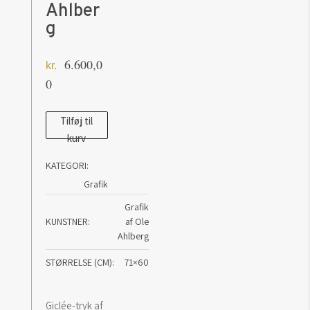
Ahlber
g
6.600,0
kr.
0
Paparazzi
Tilføj til
kurv
ll
-
KATEGORI:
grafik
Grafik
af
Grafik
Ole
KUNSTNER
af Ole
Ahlberg
Ahlberg
antal
STØRRELSE (CM)
71×60
Giclée-tryk af