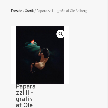
Forside
/
Grafik
/ Paparazzi ll – grafik af Ole Ahlberg
Papara
zzi ll –
grafik
af Ole