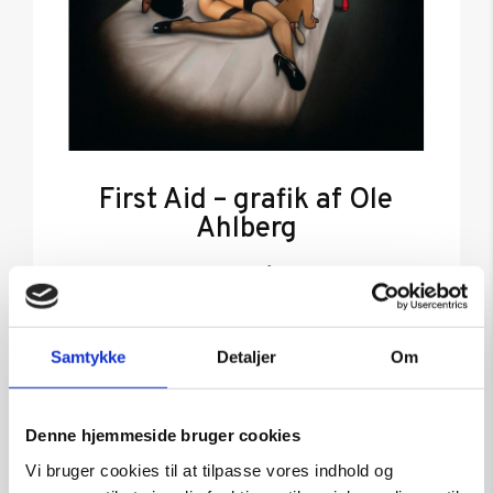
First Aid – grafik af Ole
Ahlberg
Kunstner:
Grafik af Ole Ahlberg
Størrelse:
71×60
kr.
6.600,00
Samtykke
Detaljer
Om
Tilføj til kurv
Denne hjemmeside bruger cookies
Vi bruger cookies til at tilpasse vores indhold og