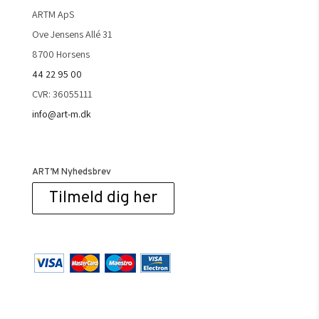
ARTM ApS
Ove Jensens Allé 31
8700 Horsens
44 22 95 00
CVR: 36055111
info@art-m.dk
ART’M Nyhedsbrev
Tilmeld dig her